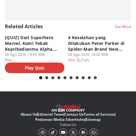
Related Articles
See More
[QUIZ] Dari Superhero
4 Kesalahan yang
4 
Marvel, Kami Tebak
Dilakukan Peter Parker di
Fa
Kepribadianmu Alpha,
Spider-Man Brand New
A
Beta, atau Omega
08 Agu 2026, 19:00 WIB
Day
08 Agu 2026, 18:00 WIB
08
Polls
Film
Film
Fi
Play Quiz
About Us
Editorial Team
Contact Us
Terms of Services
Pedoman Media Siber
Index
Sitemap
Follow Us