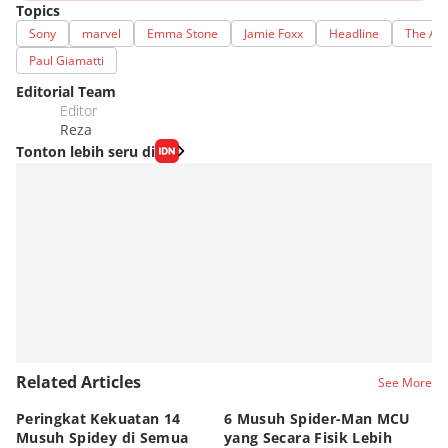
Topics
Sony
marvel
Emma Stone
Jamie Foxx
Headline
The Am
Paul Giamatti
Editorial Team
Editor
Reza
Tonton lebih seru di
Related Articles
See More
Peringkat Kekuatan 14
6 Musuh Spider-Man MCU
4 
Musuh Spidey di Semua
yang Secara Fisik Lebih
Ye