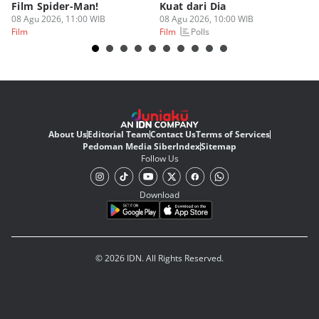
Film Spider-Man!
Kuat dari Dia
B
08 Agu 2026, 11:00 WIB
08 Agu 2026, 10:00 WIB
07
Polls
Film
Film
Fi
About Us
Editorial Team
Contact Us
Terms of Services
Pedoman Media Siber
Index
Sitemap
Follow Us
Download
© 2026 IDN. All Rights Reserved.