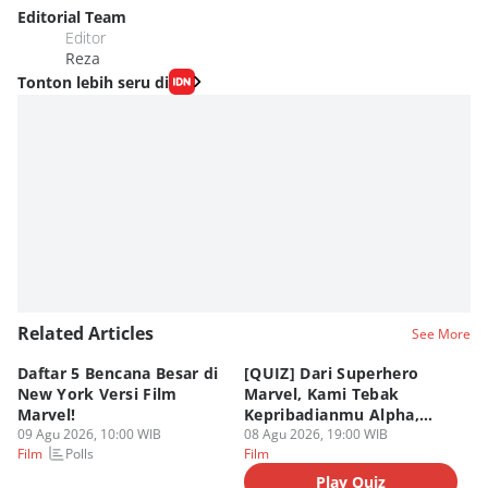
Editorial Team
Editor
Reza
Tonton lebih seru di
Related Articles
See More
Daftar 5 Bencana Besar di
[QUIZ] Dari Superhero
4 
New York Versi Film
Marvel, Kami Tebak
Di
Marvel!
Kepribadianmu Alpha,
S
09 Agu 2026, 10:00 WIB
Beta, atau Omega
08 Agu 2026, 19:00 WIB
D
08
Polls
Film
Film
Fi
Play Quiz