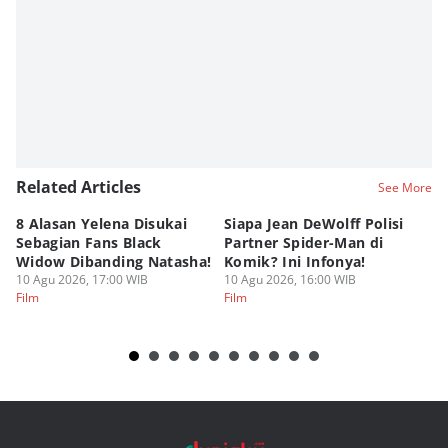
Related Articles
See More
8 Alasan Yelena Disukai
Siapa Jean DeWolff Polisi
Re
Sebagian Fans Black
Partner Spider-Man di
So
Widow Dibanding Natasha!
Komik? Ini Infonya!
B
10 Agu 2026, 17:00 WIB
10 Agu 2026, 16:00 WIB
10
Film
Film
Fi