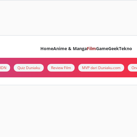
Home
Anime & Manga
Film
Game
Geek
Tekno
i IDN
Quiz Duniaku
Review Film
MVP dari Duniaku.com
On