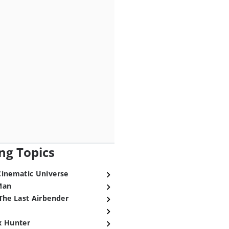
ng Topics
Cinematic Universe
Man
The Last Airbender
x Hunter