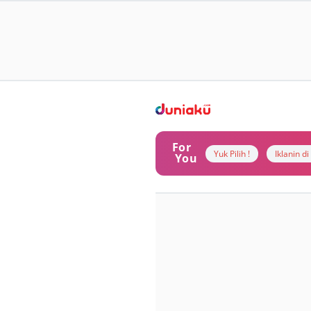
For
Yuk Pilih !
Iklanin d
You