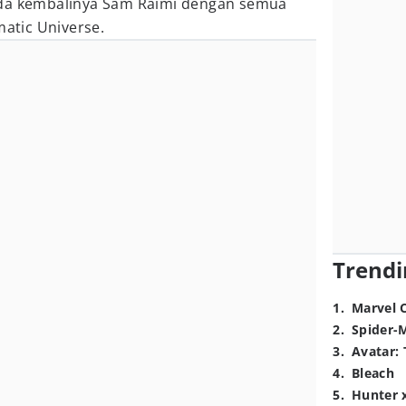
da kembalinya Sam Raimi dengan semua
matic Universe.
Trendi
1
.
Marvel 
2
.
Spider-
3
.
Avatar: 
4
.
Bleach
5
.
Hunter 