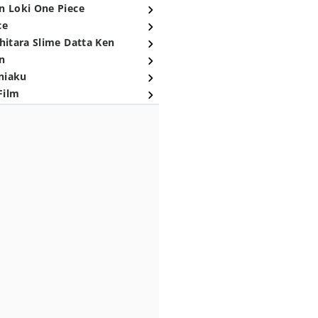
n Loki One Piece
ce
hitara Slime Datta Ken
n
niaku
Film