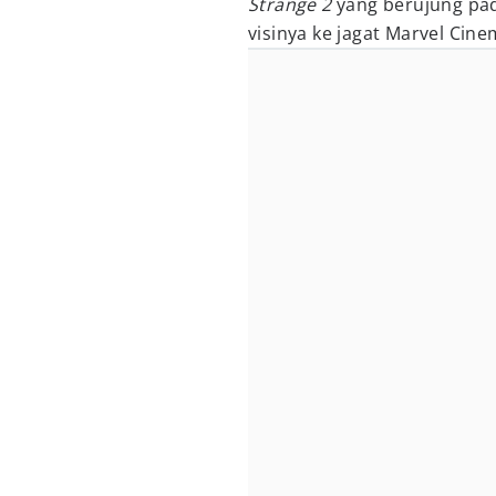
Strange 2
yang berujung pa
visinya ke jagat Marvel Cine