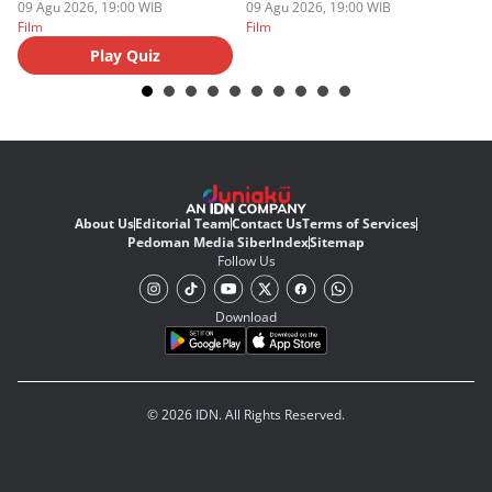
09 Agu 2026, 19:00 WIB
09 Agu 2026, 19:00 WIB
09
Film
Film
Fi
Play Quiz
About Us
Editorial Team
Contact Us
Terms of Services
Pedoman Media Siber
Index
Sitemap
Follow Us
Download
© 2026 IDN. All Rights Reserved.