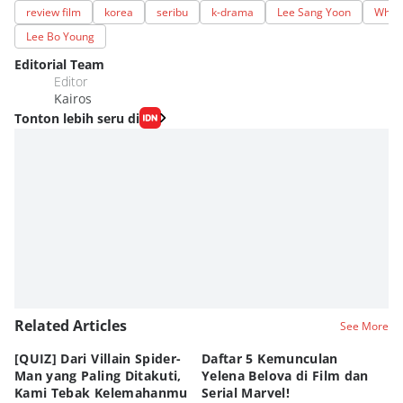
review film
korea
seribu
k-drama
Lee Sang Yoon
Whis
Lee Bo Young
Editorial Team
Editor
Kairos
Tonton lebih seru di
Related Articles
See More
[QUIZ] Dari Villain Spider-
Daftar 5 Kemunculan
3
Man yang Paling Ditakuti,
Yelena Belova di Film dan
Te
Kami Tebak Kelemahanmu
Serial Marvel!
Te