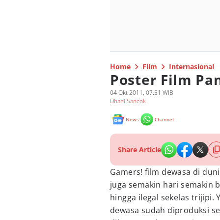
Home
Film
Internasional
Poster Film Pa
04 Okt 2011, 07:51 WIB
Dhani Sancok
News
Channel
Share Article
Gamers! film dewasa di duni
juga semakin hari semakin b
hingga ilegal sekelas trijipi
dewasa sudah diproduksi se