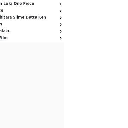
n Loki One Piece
ce
hitara Slime Datta Ken
n
niaku
Film