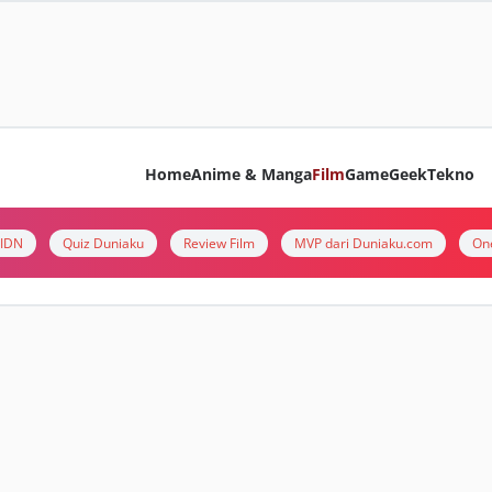
Home
Anime & Manga
Film
Game
Geek
Tekno
i IDN
Quiz Duniaku
Review Film
MVP dari Duniaku.com
On