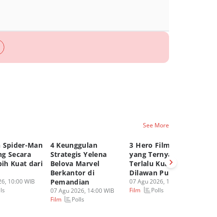
See More
 Spider-Man
4 Keunggulan
3 Hero Film Marvel
Ul
g Secara
Strategis Yelena
yang Ternyata
Yo
bih Kuat dari
Belova Marvel
Terlalu Kuat untuk
Ci
Berkantor di
Dilawan Punisher!
Ge
6, 10:00 WIB
Pemandian
07 Agu 2026, 12:00 WIB
07
ls
Polls
Film
Fi
07 Agu 2026, 14:00 WIB
Polls
Film