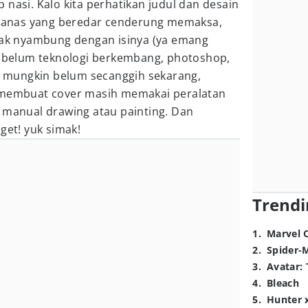
 nasi. Kalo kita perhatikan judul dan desain
m panas yang beredar cenderung memaksa,
idak nyambung dengan isinya (ya emang
 sebelum teknologi berkembang, photoshop,
ng mungkin belum secanggih sekarang,
m membuat cover masih memakai peralatan
 manual drawing atau painting. Dan
get! yuk simak!
Trendi
1
.
Marvel 
2
.
Spider-
3
.
Avatar: 
4
.
Bleach
5
.
Hunter 