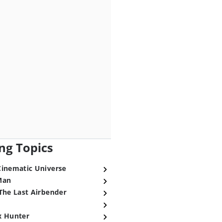
ng Topics
Cinematic Universe
Man
The Last Airbender
x Hunter