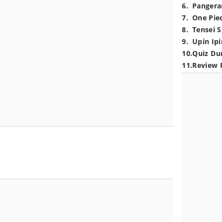
6
.
Pangera
7
.
One Pie
8
.
Tensei S
9
.
Upin Ipi
10
.
Quiz Du
11
.
Review 