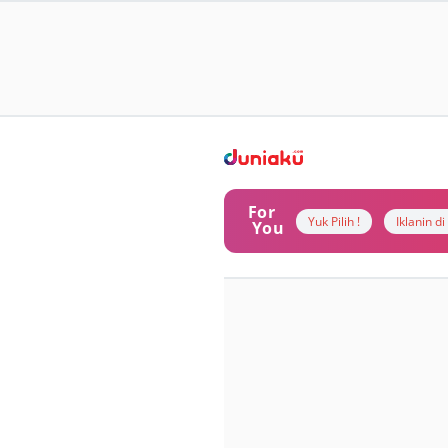
For
Yuk Pilih !
Iklanin d
You