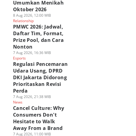
Umumkan Menikah
Oktober 2026
8 Aug 2026, 12:00 WIB
Relationship
PMWC 2026: Jadwal,
Daftar Tim, Format,
Prize Pool, dan Cara
Nonton
7 Aug 2026, 16:36 WIB
Esports
Regulasi Pencemaran
Udara Usang, DPRD
DKI Jakarta Didorong
Prioritaskan Revisi
Perda
asan Film Dear
Rangkuman
Tahukah Kamu?
u, Kisah Surat
Perkembangan
Tahun Lahir Bibi
7 Aug 2026, 21:38 WIB
nta yang Melintasi
News
Karakter Yelena
May MCU Sama
Cancel Culture: Why
nerasi
Belova hingga
dengan Aktrisnya!
 Agu 2026, 11:00 WIB
Spider-Man BND
06 Agu 2026, 20:02 WIB
Consumers Don't
Polls
lm
Film
07 Agu 2026, 10:00 WIB
Hesitate to Walk
Film
Away From a Brand
7 Aug 2026, 11:00 WIB