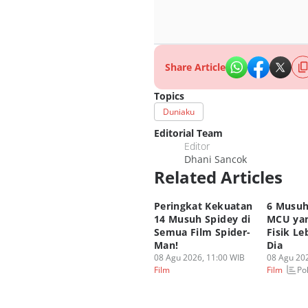
Share Article
Topics
Duniaku
Editorial Team
Editor
Dhani Sancok
Related Articles
Peringkat Kekuatan
6 Musuh
14 Musuh Spidey di
MCU yan
Semua Film Spider-
Fisik Le
Man!
Dia
08 Agu 2026, 11:00 WIB
08 Agu 202
Pol
Film
Film