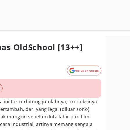
nas OldSchool [13++]
Add Us on Google
a ini tak terhitung jumlahnya, produksinya
ertambah, dari yang legal (diluar sono)
. Yak mungkin sebelum kita lahir pun film
cara industrial, artinya memang sengaja