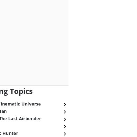
ng Topics
Cinematic Universe
Man
The Last Airbender
x Hunter