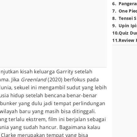
6
.
Pangera
7
.
One Pie
8
.
Tensei S
9
.
Upin Ipi
10
.
Quiz Du
11
.
Review 
njutkan kisah keluarga Garrity setelah
ama. Jika
Greenland
(2020) berfokus pada
unia, sekuel ini mengambil sudut yang lebih
sia hidup setelah bencana benar-benar
ri bunker yang dulu jadi tempat perlindungan
ilayah baru yang masih bisa ditinggali.
ng terlalu ekstrem, film ini berjalan sebagai
 dunia yang sudah hancur. Bagaimana kalau
Clarke merupakan tempat yang bisa