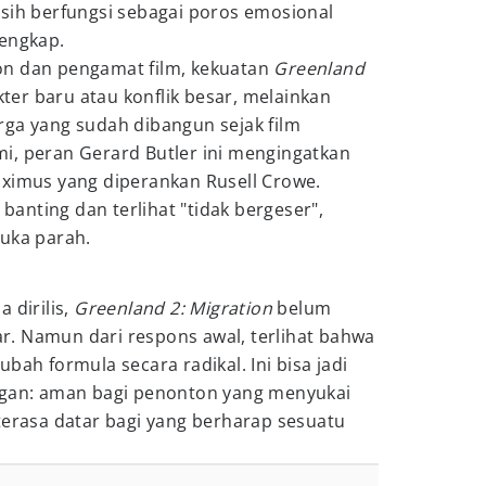
asih berfungsi sebagai poros emosional
lengkap.
on dan pengamat film, kekuatan
Greenland
r baru atau konflik besar, melainkan
rga yang sudah dibangun sejak film
i, peran Gerard Butler ini mengingatkan
aximus yang diperankan Rusell Crowe.
nting dan terlihat "tidak bergeser",
luka parah.
 dirilis,
Greenland 2: Migration
belum
sar. Namun dari respons awal, terlihat bahwa
bah formula secara radikal. Ini bisa jadi
ngan: aman bagi penonton yang menyukai
terasa datar bagi yang berharap sesuatu