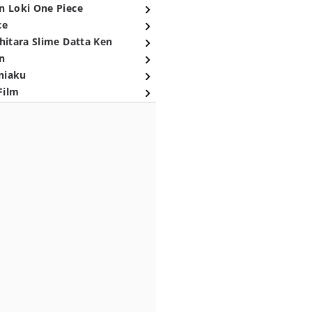
n Loki One Piece
ce
hitara Slime Datta Ken
n
niaku
Film