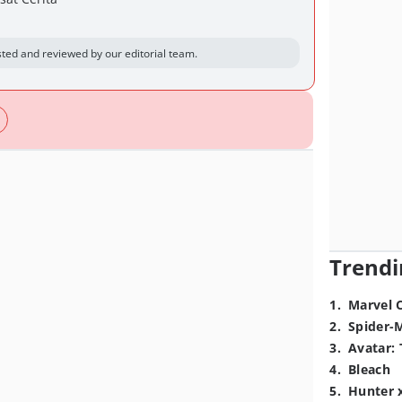
ted and reviewed by our editorial team.
Trendi
1
.
Marvel 
2
.
Spider-
3
.
Avatar: 
4
.
Bleach
5
.
Hunter 