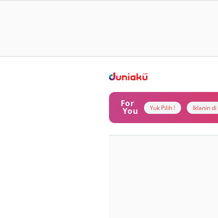
For
Yuk Pilih !
Iklanin d
You