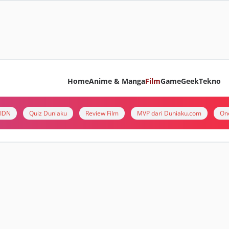
Home
Anime & Manga
Film
Game
Geek
Tekno
i IDN
Quiz Duniaku
Review Film
MVP dari Duniaku.com
On