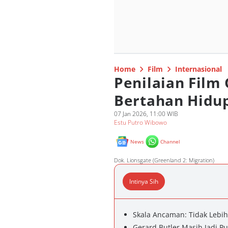
Home
Film
Internasional
Penilaian Film
Bertahan Hidup
07 Jan 2026, 11:00 WIB
Estu Putro Wibowo
News
Channel
Dok. Lionsgate (Greenland 2: Migration)
Intinya Sih
Skala Ancaman: Tidak Lebih
Gerard Butler Masih Jadi Pu