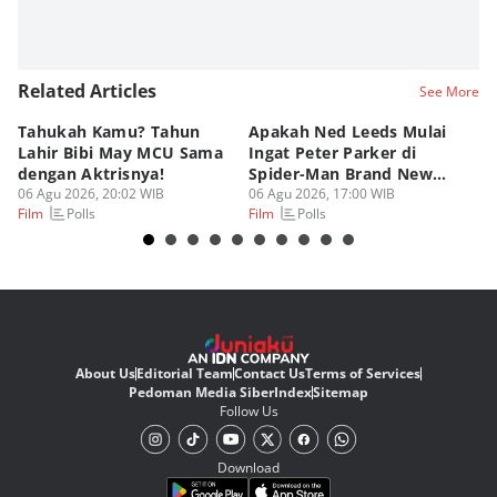
Related Articles
See More
Tahukah Kamu? Tahun
Apakah Ned Leeds Mulai
8 
Lahir Bibi May MCU Sama
Ingat Peter Parker di
Ta
dengan Aktrisnya!
Spider-Man Brand New
M
06 Agu 2026, 20:02 WIB
Day?
06 Agu 2026, 17:00 WIB
06
Polls
Polls
Film
Film
Fi
About Us
Editorial Team
Contact Us
Terms of Services
Pedoman Media Siber
Index
Sitemap
Follow Us
Download