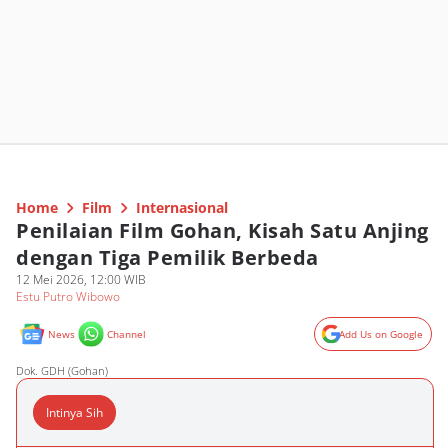
Home
Film
Internasional
Penilaian Film Gohan, Kisah Satu Anjing
dengan Tiga Pemilik Berbeda
12 Mei 2026, 12:00 WIB
Estu Putro Wibowo
News
Channel
Add Us on Google
Dok. GDH (Gohan)
Intinya Sih