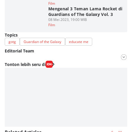
Film
Mengenal 3 Teman Lama Rocket di
Guardians of The Galaxy Vol. 3
08 Mei 2023, 19:00 WIB
Film
Topics
gotg
Guardian of the Galaxy
educate me
Editorial Team
Editor
Tonton lebih seru di
Nadia Agatha Pramesthi
Editor
Bunga Semesta Int