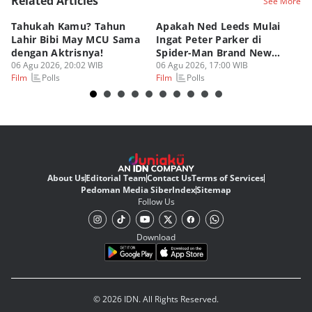
Related Articles
See More
Tahukah Kamu? Tahun
Apakah Ned Leeds Mulai
8 
Lahir Bibi May MCU Sama
Ingat Peter Parker di
Ta
dengan Aktrisnya!
Spider-Man Brand New
M
06 Agu 2026, 20:02 WIB
Day?
06 Agu 2026, 17:00 WIB
06
Polls
Polls
Film
Film
Fi
About Us
Editorial Team
Contact Us
Terms of Services
Pedoman Media Siber
Index
Sitemap
Follow Us
Download
© 2026 IDN. All Rights Reserved.