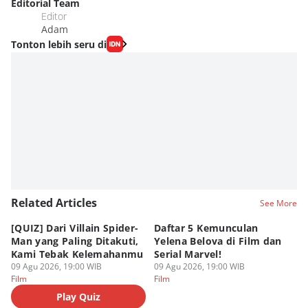
Editorial Team
Editor
Adam
Tonton lebih seru di
Related Articles
See More
[QUIZ] Dari Villain Spider-
Daftar 5 Kemunculan
3
Man yang Paling Ditakuti,
Yelena Belova di Film dan
Te
Kami Tebak Kelemahanmu
Serial Marvel!
Te
09 Agu 2026, 19:00 WIB
09 Agu 2026, 19:00 WIB
09
Film
Film
Fi
Play Quiz