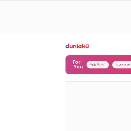
For
Yuk Pilih !
Iklanin d
You