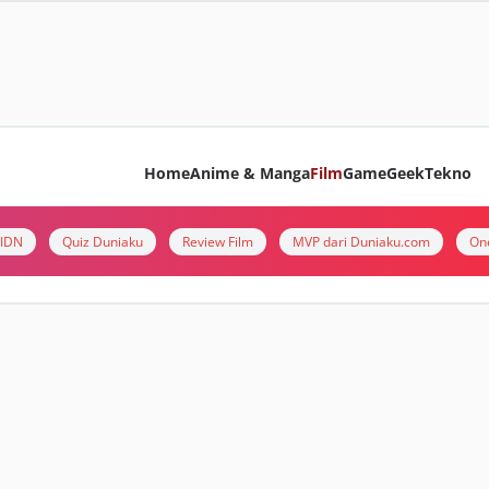
Home
Anime & Manga
Film
Game
Geek
Tekno
i IDN
Quiz Duniaku
Review Film
MVP dari Duniaku.com
On