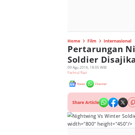
Home
Film
Internasional
Pertarungan Ni
Soldier Disajik
09 Agu 2016, 18:05 WIB
Fachrul Razi
News
Channel
Share Article
width="800" height="450"/>