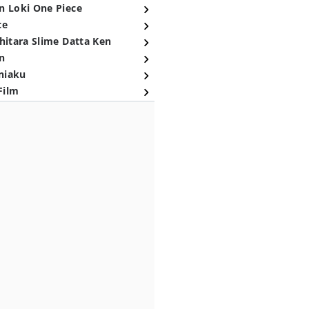
n Loki One Piece
ce
hitara Slime Datta Ken
n
niaku
Film