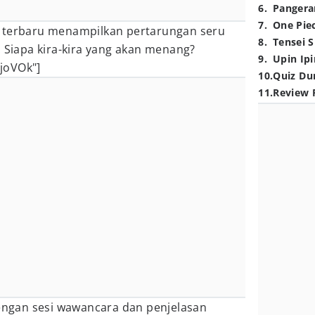
6
.
Pangera
7
.
One Pie
i terbaru menampilkan pertarungan seru
8
.
Tensei S
! Siapa kira-kira yang akan menang?
9
.
Upin Ipi
joVOk"]
10
.
Quiz Du
11
.
Review 
dengan sesi wawancara dan penjelasan