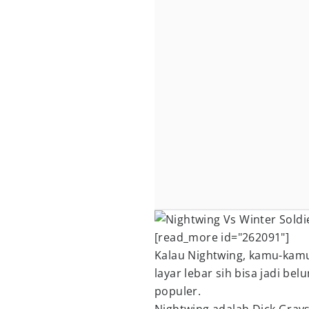
[read_more id="262091"]
Kalau Nightwing, kamu-kam
layar lebar sih bisa jadi be
populer.