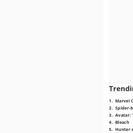
Trendi
1
.
Marvel 
2
.
Spider-
3
.
Avatar: 
4
.
Bleach
5
.
Hunter 