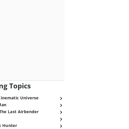
ng Topics
Cinematic Universe
Man
The Last Airbender
x Hunter