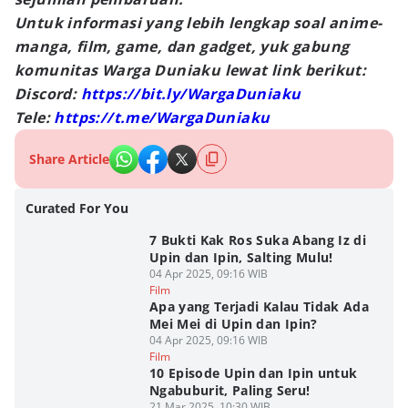
Untuk informasi yang lebih lengkap soal anime-
manga, film, game, dan gadget, yuk gabung
komunitas Warga Duniaku lewat link berikut:
Discord:
https://bit.ly/WargaDuniaku
Tele:
https://t.me/WargaDuniaku
Share Article
Curated For You
7 Bukti Kak Ros Suka Abang Iz di
Upin dan Ipin, Salting Mulu!
04 Apr 2025, 09:16 WIB
Film
Apa yang Terjadi Kalau Tidak Ada
Mei Mei di Upin dan Ipin?
04 Apr 2025, 09:16 WIB
Film
10 Episode Upin dan Ipin untuk
Ngabuburit, Paling Seru!
21 Mar 2025, 10:30 WIB