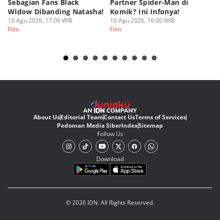
Sebagian Fans Black
Partner Spider-Man di
So
Widow Dibanding Natasha!
Komik? Ini Infonya!
B
10 Agu 2026, 17:00 WIB
10 Agu 2026, 16:00 WIB
10
Film
Film
Fi
About Us
Editorial Team
Contact Us
Terms of Services
Pedoman Media Siber
Index
Sitemap
Follow Us
Download
© 2026 IDN. All Rights Reserved.