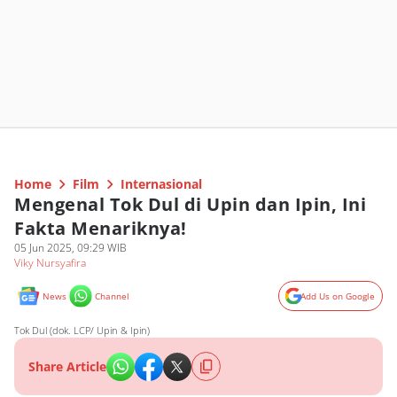
Home
Film
Internasional
Mengenal Tok Dul di Upin dan Ipin, Ini
Fakta Menariknya!
05 Jun 2025, 09:29 WIB
Viky Nursyafira
News
Channel
Add Us on Google
Tok Dul (dok. LCP/ Upin & Ipin)
Share Article