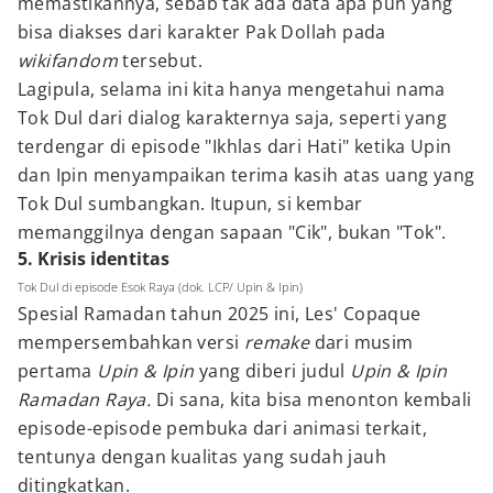
memastikannya, sebab tak ada data apa pun yang
bisa diakses dari karakter Pak Dollah pada
wikifandom
tersebut.
Lagipula, selama ini kita hanya mengetahui nama
Tok Dul dari dialog karakternya saja, seperti yang
terdengar di episode "Ikhlas dari Hati" ketika Upin
dan Ipin menyampaikan terima kasih atas uang yang
Tok Dul sumbangkan. Itupun, si kembar
memanggilnya dengan sapaan "Cik", bukan "Tok".
5. Krisis identitas
Tok Dul di episode Esok Raya (dok. LCP/ Upin & Ipin)
Spesial Ramadan tahun 2025 ini, Les' Copaque
mempersembahkan versi
remake
dari musim
pertama
Upin & Ipin
yang diberi judul
Upin & Ipin
Ramadan Raya.
Di sana, kita bisa menonton kembali
episode-episode pembuka dari animasi terkait,
tentunya dengan kualitas yang sudah jauh
ditingkatkan.