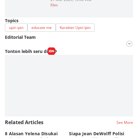
Film
Topics
upin ipin
educate me
Karakter Upin Ipin
Editorial Team
Editor
Tonton lebih seru di
Fahrul Razi Uni Nurullah
Editor
Nadia Agatha Pramesthi
Related Articles
See More
8 Alasan Yelena Disukai
Siapa Jean DeWolff Polisi
Re