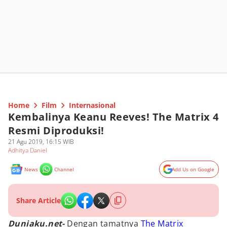
Home
Film
Internasional
Kembalinya Keanu Reeves! The Matrix 4
Resmi Diproduksi!
21 Agu 2019, 16:15 WIB
Adhitya Daniel
News
Channel
Add Us on Google
Share Article
Duniaku.net-
Dengan tamatnya
The Matrix