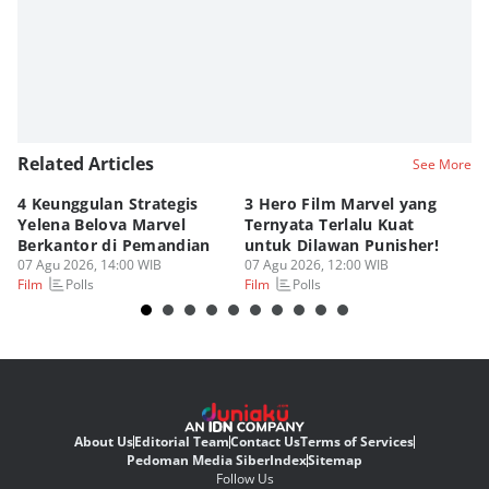
Related Articles
See More
4 Keunggulan Strategis
3 Hero Film Marvel yang
Ul
Yelena Belova Marvel
Ternyata Terlalu Kuat
Ki
Berkantor di Pemandian
untuk Dilawan Punisher!
Me
07 Agu 2026, 14:00 WIB
07 Agu 2026, 12:00 WIB
07
Polls
Polls
Film
Film
Fi
About Us
Editorial Team
Contact Us
Terms of Services
Pedoman Media Siber
Index
Sitemap
Follow Us