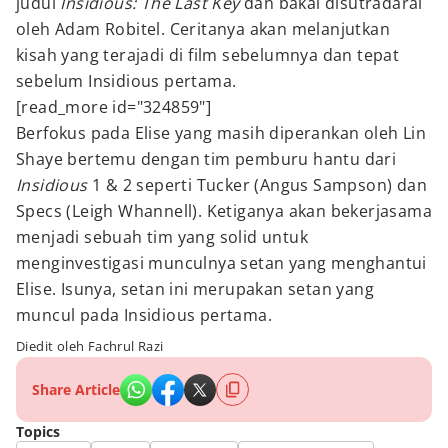
judul
Insidious: The Last Key
dan bakal disutradarai
oleh Adam Robitel. Ceritanya akan melanjutkan
kisah yang terajadi di film sebelumnya dan tepat
sebelum Insidious pertama.
[read_more id="324859"]
Berfokus pada Elise yang masih diperankan oleh Lin
Shaye bertemu dengan tim pemburu hantu dari
Insidious
1 & 2 seperti Tucker (Angus Sampson) dan
Specs (Leigh Whannell). Ketiganya akan bekerjasama
menjadi sebuah tim yang solid untuk
menginvestigasi munculnya setan yang menghantui
Elise. Isunya, setan ini merupakan setan yang
muncul pada Insidious pertama.
Diedit oleh Fachrul Razi
Share Article
Topics