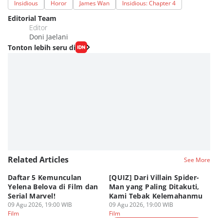
Insidious
Horor
James Wan
Insidious: Chapter 4
Editorial Team
Editor
Doni Jaelani
Tonton lebih seru di
Related Articles
See More
Daftar 5 Kemunculan
[QUIZ] Dari Villain Spider-
3
Yelena Belova di Film dan
Man yang Paling Ditakuti,
Te
Serial Marvel!
Kami Tebak Kelemahanmu
Te
09 Agu 2026, 19:00 WIB
09 Agu 2026, 19:00 WIB
09
Film
Film
Fi