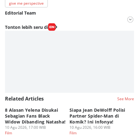
give me perspective
Editorial Team
Editor
Tonton lebih seru di
Fahrul Razi Uni Nurullah
Editor
Agung Anggayuh Utomo Anggayuh Utomo
Related Articles
See More
8 Alasan Yelena Disukai
Siapa Jean DeWolff Polisi
Re
Sebagian Fans Black
Partner Spider-Man di
So
Widow Dibanding Natasha!
Komik? Ini Infonya!
B
10 Agu 2026, 17:00 WIB
10 Agu 2026, 16:00 WIB
10
Film
Film
Fi