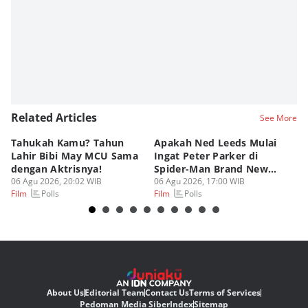
Fahreza Murnanda
Related Articles
See More
Tahukah Kamu? Tahun
Apakah Ned Leeds Mulai
8 
Lahir Bibi May MCU Sama
Ingat Peter Parker di
Ta
dengan Aktrisnya!
Spider-Man Brand New
M
06 Agu 2026, 20:02 WIB
Day?
06 Agu 2026, 17:00 WIB
06
Polls
Polls
Film
Film
Fi
About Us
Editorial Team
Contact Us
Terms of Services
Pedoman Media Siber
Index
Sitemap