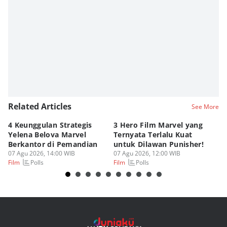
Editor
Eddy Rusmanto
Editor
Diaz Atsila
Related Articles
See More
4 Keunggulan Strategis
3 Hero Film Marvel yang
Ul
Yelena Belova Marvel
Ternyata Terlalu Kuat
Ki
Berkantor di Pemandian
untuk Dilawan Punisher!
Me
07 Agu 2026, 14:00 WIB
07 Agu 2026, 12:00 WIB
07
Polls
Polls
Film
Film
Fi