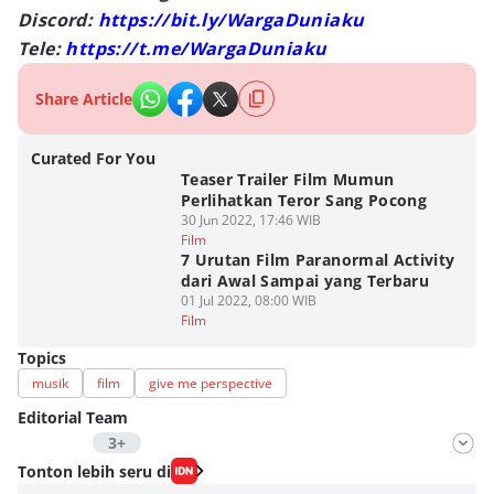
Discord:
https://bit.ly/WargaDuniaku
Tele:
https://t.me/WargaDuniaku
Share Article
Curated For You
Teaser Trailer Film Mumun
Perlihatkan Teror Sang Pocong
30 Jun 2022, 17:46 WIB
Film
7 Urutan Film Paranormal Activity
dari Awal Sampai yang Terbaru
01 Jul 2022, 08:00 WIB
Film
Topics
musik
film
give me perspective
Editorial Team
3+
Editor
Tonton lebih seru di
Fahrul Razi Uni Nurullah