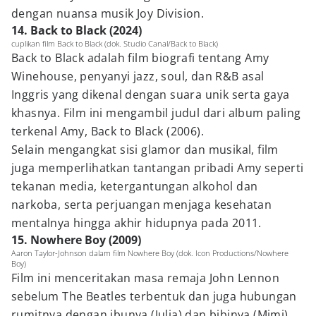
dengan nuansa musik Joy Division.
14. Back to Black (2024)
cuplikan film Back to Black (dok. Studio Canal/Back to Black)
Back to Black adalah film biografi tentang Amy
Winehouse, penyanyi jazz, soul, dan R&B asal
Inggris yang dikenal dengan suara unik serta gaya
khasnya. Film ini mengambil judul dari album paling
terkenal Amy, Back to Black (2006).
Selain mengangkat sisi glamor dan musikal, film
juga memperlihatkan tantangan pribadi Amy seperti
tekanan media, ketergantungan alkohol dan
narkoba, serta perjuangan menjaga kesehatan
mentalnya hingga akhir hidupnya pada 2011.
15. Nowhere Boy (2009)
Aaron Taylor-Johnson dalam film Nowhere Boy (dok. Icon Productions/Nowhere
Boy)
Film ini menceritakan masa remaja John Lennon
sebelum The Beatles terbentuk dan juga hubungan
rumitnya dengan ibunya (Julia) dan bibinya (Mimi),