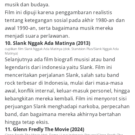
musik dan budaya.
Film ini dipuji karena penggambaran realistis
tentang ketegangan sosial pada akhir 1980-an dan
awal 1990-an, serta bagaimana musik mereka
menjadi suara perlawanan.
10. Slank Nggak Ada Matinya (2013)
cuplikan film Slank Nggak Ada Matinya (dok. Starvision Plus/Slank Nggak Ada
Matinya)
Selanjutnya ada film biografi musisi atau band
legendaris dari indonesia yaitu Slank. Film ini
menceritakan perjalanan Slank, salah satu band
rock terbesar di Indonesia, mulai dari masa-masa
awal, konflik internal, keluar-masuk personel, hingga
kebangkitan mereka kembali. Film ini menyorot sisi
perjuangan Slank menghadapi narkoba, perpecahan
band, dan bagaimana mereka akhirnya bertahan
hingga tetap eksis.
11. Glenn Fredly The Movie (2024)
Glenn Fredly The Movie (dok. Damn i Love Indonesia Pictures/Glenn Fredly The