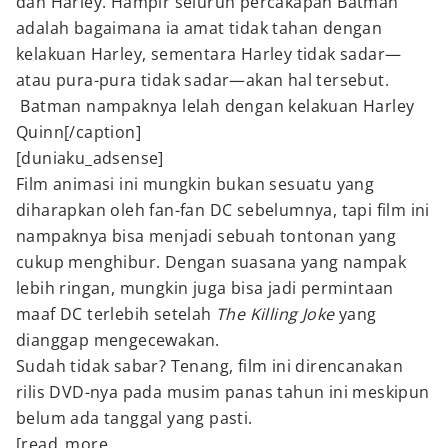
dan Harley. Hampir seluruh percakapan Batman
adalah bagaimana ia amat tidak tahan dengan
kelakuan Harley, sementara Harley tidak sadar—
atau pura-pura tidak sadar—akan hal tersebut.
Batman nampaknya lelah dengan kelakuan Harley
Quinn[/caption]
[duniaku_adsense]
Film animasi ini mungkin bukan sesuatu yang
diharapkan oleh fan-fan DC sebelumnya, tapi film ini
nampaknya bisa menjadi sebuah tontonan yang
cukup menghibur. Dengan suasana yang nampak
lebih ringan, mungkin juga bisa jadi permintaan
maaf DC terlebih setelah
The Killing Joke
yang
dianggap mengecewakan.
Sudah tidak sabar? Tenang, film ini direncanakan
rilis DVD-nya pada musim panas tahun ini meskipun
belum ada tanggal yang pasti.
[read_more