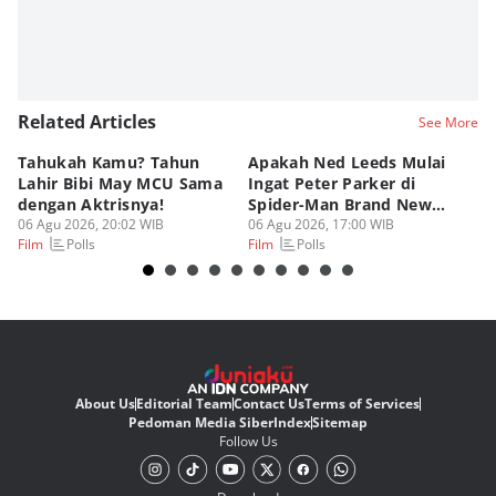
Related Articles
See More
Tahukah Kamu? Tahun
Apakah Ned Leeds Mulai
8 
Lahir Bibi May MCU Sama
Ingat Peter Parker di
Ta
dengan Aktrisnya!
Spider-Man Brand New
M
06 Agu 2026, 20:02 WIB
Day?
06 Agu 2026, 17:00 WIB
06
Polls
Polls
Film
Film
Fi
About Us
Editorial Team
Contact Us
Terms of Services
Pedoman Media Siber
Index
Sitemap
Follow Us