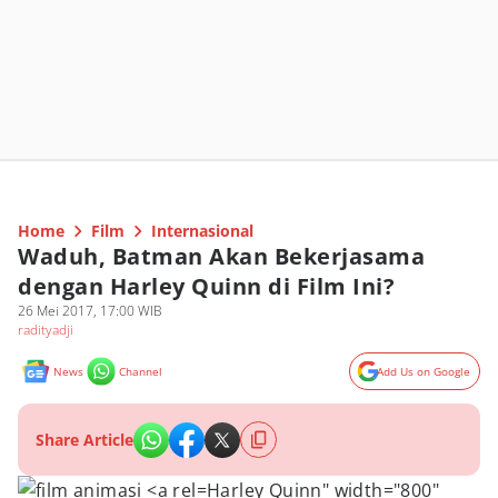
Home
Film
Internasional
Waduh, Batman Akan Bekerjasama
dengan Harley Quinn di Film Ini?
26 Mei 2017, 17:00 WIB
radityadji
News
Channel
Add Us on Google
Share Article
Harley Quinn" width="800"