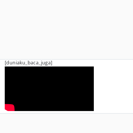
[duniaku_baca_juga]