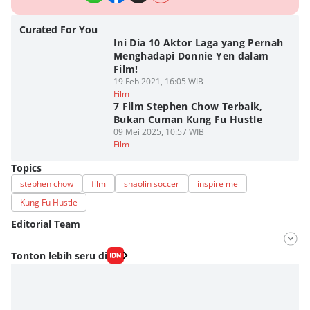
Curated For You
Ini Dia 10 Aktor Laga yang Pernah
Menghadapi Donnie Yen dalam
Film!
19 Feb 2021, 16:05 WIB
Film
7 Film Stephen Chow Terbaik,
Bukan Cuman Kung Fu Hustle
09 Mei 2025, 10:57 WIB
Film
Topics
stephen chow
film
shaolin soccer
inspire me
Kung Fu Hustle
Editorial Team
Editor
Tonton lebih seru di
Fahrul Razi Uni Nurullah
Editor
Fahreza Murnanda