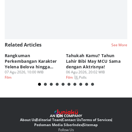
Related Articles
See More
Rangkuman
Tahukah Kamu? Tahun
A
Perkembangan Karakter
Lahir Bibi May MCU Sama
In
Yelena Belova hingga
dengan Aktrisnya!
S
Spider-Man BND
07 Agu 2026, 10:00 WIB
06 Agu 2026, 20:02 WIB
D
06
Polls
Film
Film
Fi
About Us
Editorial Team
Contact Us
Terms of Services
Pedoman Media Siber
Index
Sitemap
Follow Us