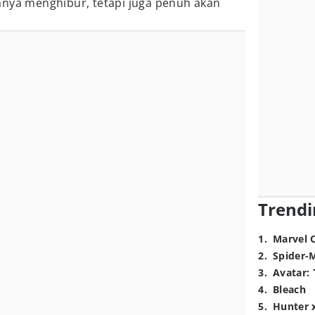
anya menghibur, tetapi juga penuh akan
Trendi
1
.
Marvel 
2
.
Spider-
3
.
Avatar: 
4
.
Bleach
5
.
Hunter 