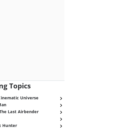
ng Topics
Cinematic Universe
Man
The Last Airbender
x Hunter