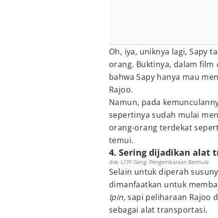
Oh, iya, uniknya lagi, Sapy
orang. Buktinya, dalam film
bahwa Sapy hanya mau mend
Rajoo.
Namun, pada kemunculannya
sepertinya sudah mulai men
orang-orang terdekat sepert
temui.
4. Sering dijadikan alat 
dok. LCP/ Geng: Pengembaraan Bermula
Selain untuk diperah susuny
dimanfaatkan untuk memba
Ipin,
sapi peliharaan Rajoo 
sebagai alat transportasi.