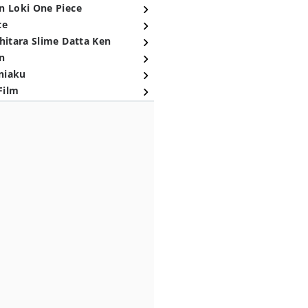
n Loki One Piece
ce
hitara Slime Datta Ken
n
niaku
Film