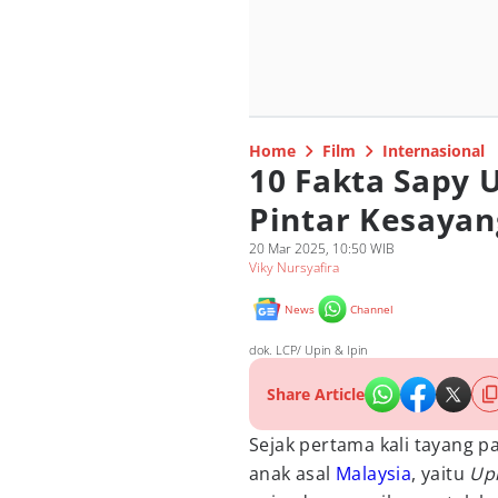
Home
Film
Internasional
10 Fakta Sapy U
Pintar Kesayan
20 Mar 2025, 10:50 WIB
Viky Nursyafira
News
Channel
dok. LCP/ Upin & Ipin
Share Article
Sejak pertama kali tayang p
anak asal
Malaysia
, yaitu
Upi