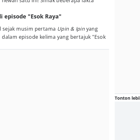
n hewan satu ini! Simak beberapa fakta
di episode "Esok Raya"
l sejak musim pertama
Upin & Ipin
yang
 dalam episode kelima yang bertajuk "Esok
Tonton lebi