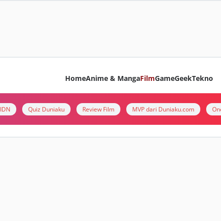
Home
Anime & Manga
Film
Game
Geek
Tekno
i IDN
Quiz Duniaku
Review Film
MVP dari Duniaku.com
On