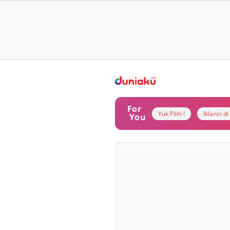
For
Yuk Pilih !
Iklanin d
You