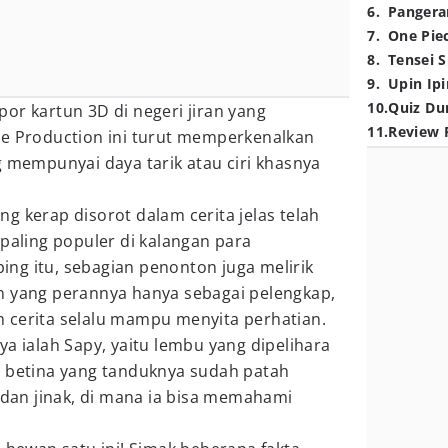
6
.
Pangera
7
.
One Pie
8
.
Tensei S
9
.
Upin Ipi
10
.
Quiz Du
or kartun 3D di negeri jiran yang
11
.
Review 
ue Production ini turut memperkenalkan
g mempunyai daya tarik atau ciri khasnya
g kerap disorot dalam cerita jelas telah
 paling populer di kalangan para
ng itu, sebagian penonton juga melirik
n yang perannya hanya sebagai pelengkap,
 cerita selalu mampu menyita perhatian.
ya ialah Sapy, yaitu lembu yang dipelihara
i betina yang tanduknya sudah patah
s dan jinak, di mana ia bisa memahami