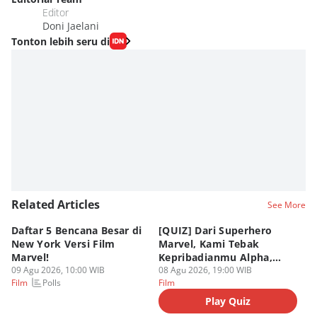
Editor
Doni Jaelani
Tonton lebih seru di
Related Articles
See More
Daftar 5 Bencana Besar di
[QUIZ] Dari Superhero
4 
New York Versi Film
Marvel, Kami Tebak
Di
Marvel!
Kepribadianmu Alpha,
S
09 Agu 2026, 10:00 WIB
Beta, atau Omega
08 Agu 2026, 19:00 WIB
D
08
Polls
Film
Film
Fi
Play Quiz