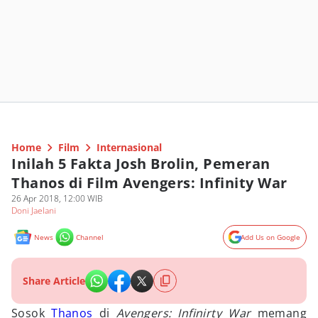
Home
Film
Internasional
Inilah 5 Fakta Josh Brolin, Pemeran
Thanos di Film Avengers: Infinity War
26 Apr 2018, 12:00 WIB
Doni Jaelani
News
Channel
Add Us on Google
Share Article
Sosok
Thanos
di
Avengers: Infinirty War
memang