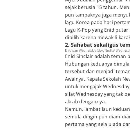
sejak berusia 15 tahun. Men
pun tampaknya juga menyuk
lagu Korea pada hari pert
Lagu K-Pop yang Enid putar
dipilih karena mewakili kara
2. Sahabat sekaligus t
Enid dan Wednesday (dok. Netflix/ Wednesd
Enid Sinclair adalah teman
Hubungan keduanya dimulai
tersebut dan menjadi teman
Awalnya, Kepala Sekolah Ne
untuk mengajak Wednesday b
sifat Wednesday yang tak be
akrab dengannya.
Namun, lambat laun keduany
semula dingin pun diam-diam
pertama yang selalu ada d