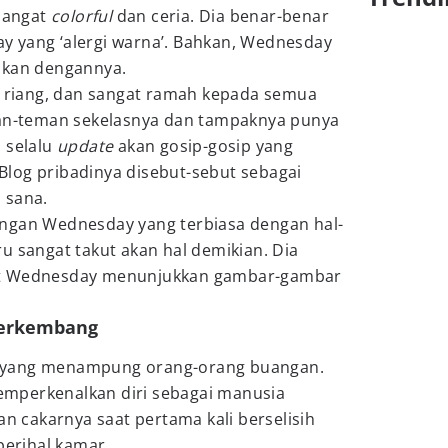
 sangat
colorful
dan ceria. Dia benar-benar
 yang ‘alergi warna’. Bahkan, Wednesday
ukan dengannya.
a, riang, dan sangat ramah kepada semua
man-teman sekelasnya dan tampaknya punya
 selalu
update
akan gosip-gosip yang
log pribadinya disebut-sebut sebagai
 sana.
ngan Wednesday yang terbiasa dengan hal-
u sangat takut akan hal demikian. Dia
at Wednesday menunjukkan gambar-gambar
 berkembang
 yang menampung orang-orang buangan.
mperkenalkan diri sebagai manusia
an cakarnya saat pertama kali berselisih
erihal kamar.