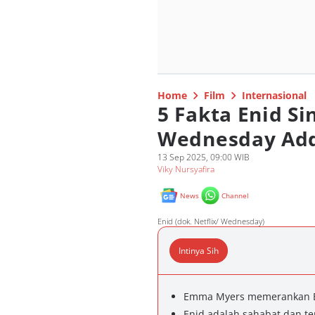
Home
Film
Internasional
5 Fakta Enid Si
Wednesday Ad
13 Sep 2025, 09:00 WIB
Viky Nursyafira
News
Channel
Enid (dok. Netflix/ Wednesday)
Intinya Sih
Emma Myers memerankan En
Enid adalah sahabat dan 