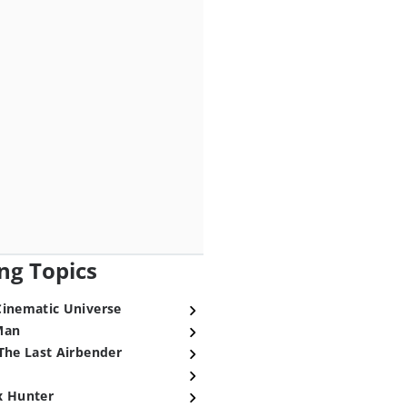
ng Topics
Cinematic Universe
Man
The Last Airbender
x Hunter