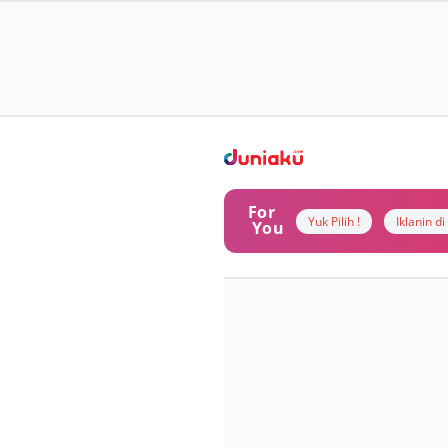
For
Yuk Pilih !
Iklanin d
You