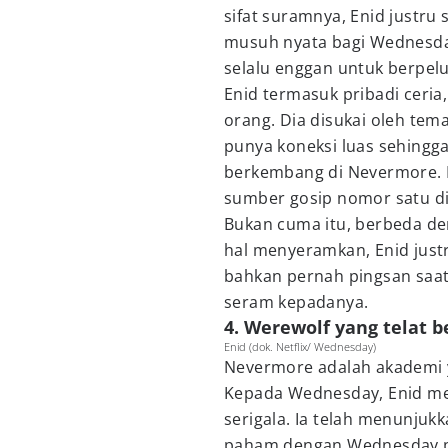
sifat suramnya, Enid justru
musuh nyata bagi Wednesday
selalu enggan untuk berpel
Enid termasuk pribadi ceri
orang. Dia disukai oleh te
punya koneksi luas sehingga
berkembang di Nevermore. B
sumber gosip nomor satu di
Bukan cuma itu, berbeda de
hal menyeramkan, Enid justr
bahkan pernah pingsan sa
seram kepadanya.
4. Werewolf yang telat
Enid (dok. Netflix/ Wednesday)
Nevermore adalah akademi
Kepada Wednesday, Enid me
serigala. Ia telah menunjukk
paham dengan Wednesday p