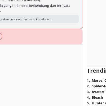
ala yang terlambat berkembang dan ternyata
.
ted and reviewed by our editorial team.
Trendi
1
.
Marvel 
2
.
Spider-
3
.
Avatar: 
4
.
Bleach
5
.
Hunter 