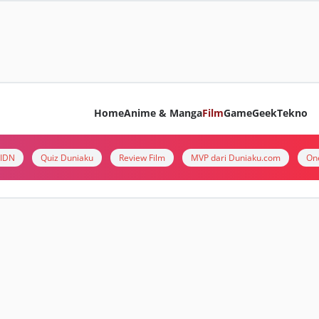
Home
Anime & Manga
Film
Game
Geek
Tekno
i IDN
Quiz Duniaku
Review Film
MVP dari Duniaku.com
On