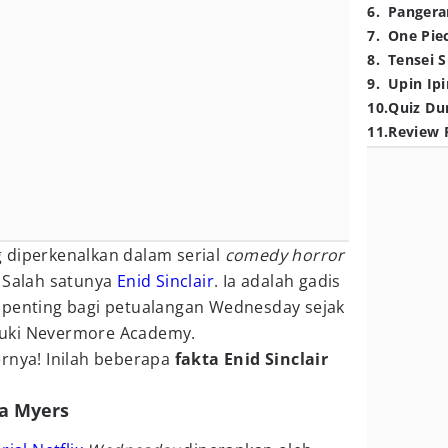
6
.
Pangera
7
.
One Pie
8
.
Tensei S
9
.
Upin Ipi
10
.
Quiz Du
11
.
Review 
 diperkenalkan dalam serial
comedy horror
.
Salah satunya
Enid Sinclair
. Ia adalah gadis
 penting bagi petualangan Wednesday sejak
uki Nevermore Academy.
ernya! Inilah beberapa
fakta Enid Sinclair
a Myers