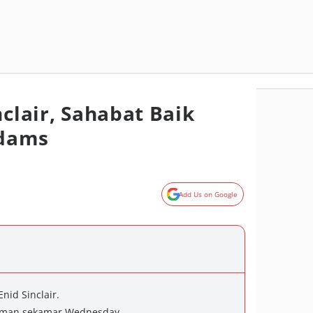
nclair, Sahabat Baik
dams
Add Us on Google
id Sinclair.
teman sekamar Wednesday.