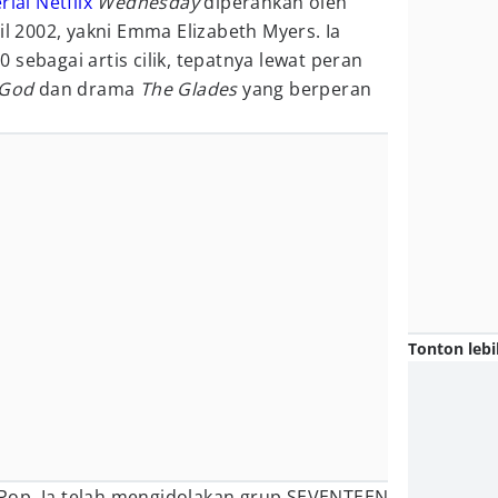
rial Netflix
Wednesday
diperankan oleh
il 2002, yakni Emma Elizabeth Myers. Ia
sebagai artis cilik, tepatnya lewat peran
o God
dan drama
The Glades
yang berperan
Tonton lebi
Pop. Ia telah mengidolakan grup SEVENTEEN