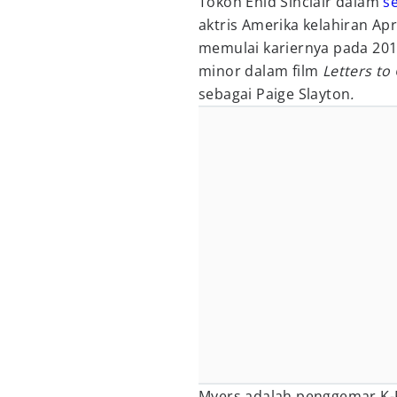
Tokoh Enid Sinclair dalam
se
aktris Amerika kelahiran Apr
memulai kariernya pada 2010 
minor dalam film
Letters t
sebagai Paige Slayton
.
Myers adalah penggemar K-