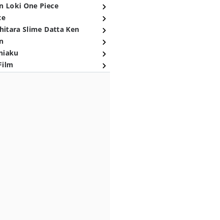
n Loki One Piece
ce
hitara Slime Datta Ken
n
niaku
Film