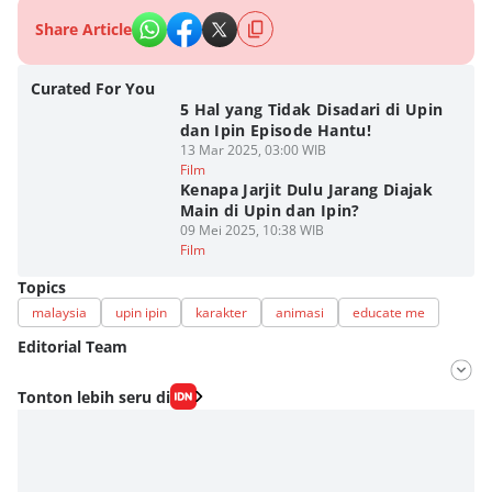
Share Article
Curated For You
5 Hal yang Tidak Disadari di Upin
dan Ipin Episode Hantu!
13 Mar 2025, 03:00 WIB
Film
Kenapa Jarjit Dulu Jarang Diajak
Main di Upin dan Ipin?
09 Mei 2025, 10:38 WIB
Film
Topics
malaysia
upin ipin
karakter
animasi
educate me
Editorial Team
Editor
Tonton lebih seru di
Nadia Agatha Pramesthi
Editor
Viky Nursyafira