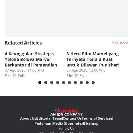
Related Articles
See More
4 Keunggulan Strategis
3 Hero Film Marvel yang
Ul
Yelena Belova Marvel
Ternyata Terlalu Kuat
Ki
Berkantor di Pemandian
untuk Dilawan Punisher!
Me
07 Agu 2026, 14:00 WIB
07 Agu 2026, 12:00 WIB
07
Polls
Polls
Film
Film
Fi
About Us
Editorial Team
Contact Us
Terms of Services
Pedoman Media Siber
Index
Sitemap
Follow Us