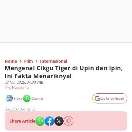
Home
Film
Internasional
Mengenal Cikgu Tiger di Upin dan Ipin,
Ini Fakta Menariknya!
23 Mar 2025, 04:00 WIB
Viky Nursyafira
News
Channel
Add Us on Google
dok. LCP/ Upin & Ipin
Share Article