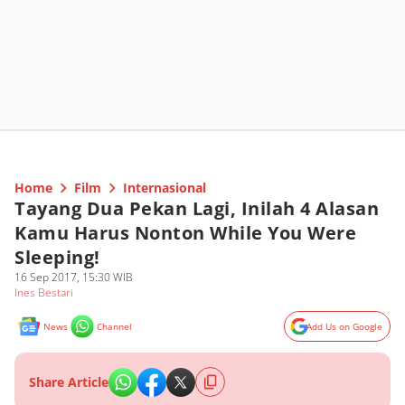
Home
Film
Internasional
Tayang Dua Pekan Lagi, Inilah 4 Alasan
Kamu Harus Nonton While You Were
Sleeping!
16 Sep 2017, 15:30 WIB
Ines Bestari
News
Channel
Add Us on Google
Share Article