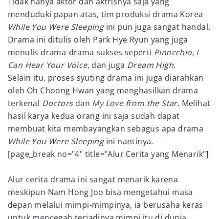
Tidak hanya aktor dan aktrisnya saja yang
menduduki papan atas, tim produksi drama Korea
While You Were Sleeping
ini pun juga sangat handal.
Drama ini ditulis oleh Park Hye Ryun yang juga
menulis drama-drama sukses seperti
Pinocchio, I
Can Hear Your Voice
, dan juga
Dream High
.
Selain itu, proses syuting drama ini juga diarahkan
oleh Oh Choong Hwan yang menghasilkan drama
terkenal
Doctors
dan
My Love from the Star
. Melihat
hasil karya kedua orang ini saja sudah dapat
membuat kita membayangkan sebagus apa drama
While You Were Sleeping
ini nantinya.
[page_break no="4" title="Alur Cerita yang Menarik"]
Alur cerita drama ini sangat menarik karena
meskipun Nam Hong Joo bisa mengetahui masa
depan melalui mimpi-mimpinya, ia berusaha keras
untuk mencegah terjadinya mimpi itu di dunia