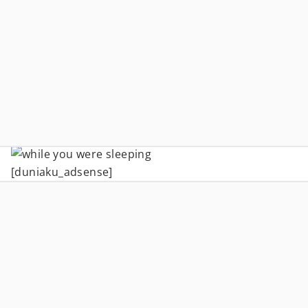
[duniaku_adsense]