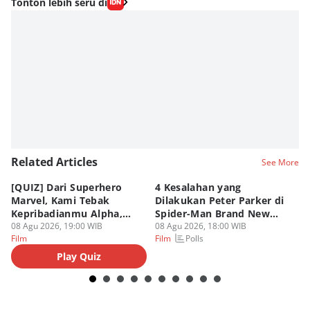
Tonton lebih seru di
Related Articles
See More
[QUIZ] Dari Superhero
4 Kesalahan yang
4 
Marvel, Kami Tebak
Dilakukan Peter Parker di
Fa
Kepribadianmu Alpha,
Spider-Man Brand New
A
Beta, atau Omega
08 Agu 2026, 19:00 WIB
Day
08 Agu 2026, 18:00 WIB
08
Polls
Film
Film
Fi
Play Quiz