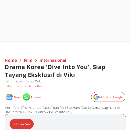
Home
Film
Internasional
Drama Korea 'Dive Into You', Siap
Tayang Eksklusif di Viki
02 Jun 2026, 13:32 WIB
Fahrul Razi Uni Nurullah
News
Channel
Add Us on Google
Kim Ji Yeon (The Haunted Palace) dan Park Seo Ham (Our Universe) siap hadir di
Dive Into You. (Dok. Rakuten Viki/Dive Into You)
Intinya Sih