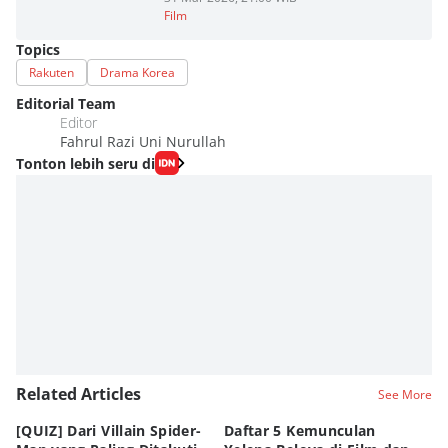
Film
Topics
Rakuten
Drama Korea
Editorial Team
Editor
Fahrul Razi Uni Nurullah
Tonton lebih seru di
Related Articles
See More
[QUIZ] Dari Villain Spider-
Daftar 5 Kemunculan
3