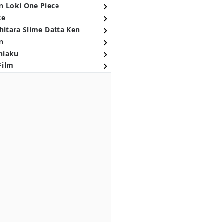
n Loki One Piece
ce
hitara Slime Datta Ken
n
niaku
Film