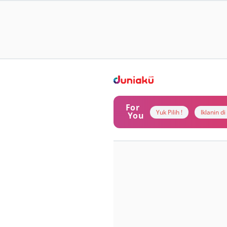
For
Yuk Pilih !
Iklanin d
You