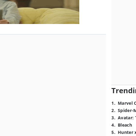
Trendi
1
.
Marvel 
2
.
Spider-
3
.
Avatar: 
4
.
Bleach
5
.
Hunter 