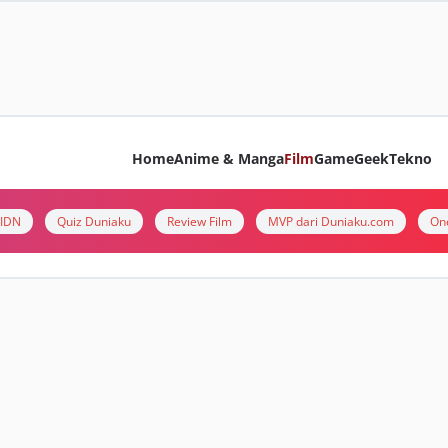
Home
Anime & Manga
Film
Game
Geek
Tekno
i IDN
Quiz Duniaku
Review Film
MVP dari Duniaku.com
On