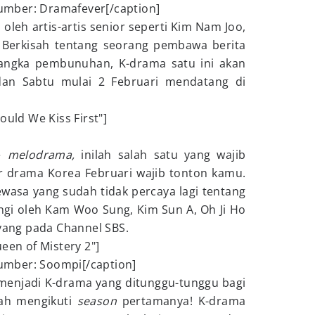
mber: Dramafever[/caption]
oleh artis-artis senior seperti Kim Nam Joo,
n. Berkisah tentang seorang pembawa berita
sangka pembunuhan, K-drama satu ini akan
dan Sabtu mulai 2 Februari mendatang di
ould We Kiss First"]
re
melodrama,
inilah salah satu yang wajib
r drama Korea Februari wajib tonton kamu.
ewasa yang sudah tidak percaya lagi tentang
angi oleh Kam Woo Sung, Kim Sun A, Oh Ji Ho
ayang pada Channel SBS.
een of Mistery 2"]
mber: Soompi[/caption]
s menjadi K-drama yang ditunggu-tunggu bagi
ah mengikuti
season
pertamanya! K-drama