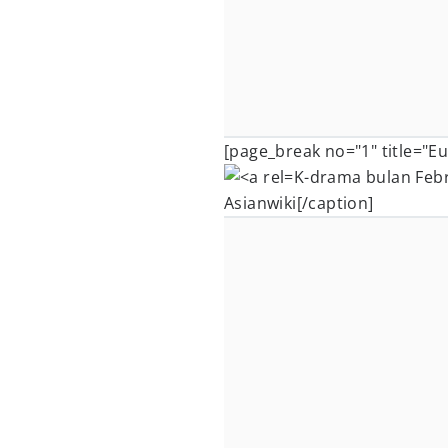
[page_break no="1" title="Eu
K-drama bulan Febr
Asianwiki[/caption]