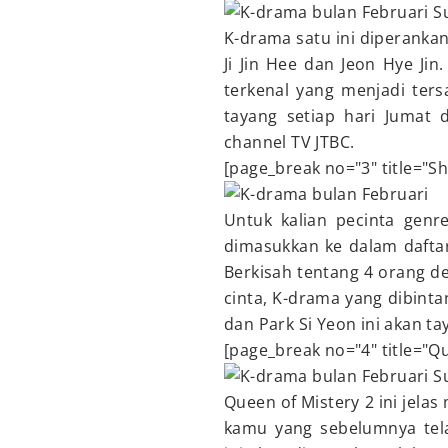
Su
K-drama satu ini diperankan 
Ji Jin Hee dan Jeon Hye Ji
terkenal yang menjadi ter
tayang setiap hari Jumat 
channel TV JTBC.
[page_break no="3" title="Sh
Untuk kalian pecinta gen
dimasukkan ke dalam dafta
Berkisah tentang 4 orang d
cinta, K-drama yang dibint
dan Park Si Yeon ini akan t
[page_break no="4" title="Qu
Su
Queen of Mistery 2 ini jela
kamu yang sebelumnya tel