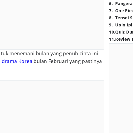
6
.
Pangera
7
.
One Pie
8
.
Tensei S
9
.
Upin Ipi
10
.
Quiz Du
11
.
Review 
ntuk menemani bulan yang penuh cinta ini
r
drama Korea
bulan Februari yang pastinya