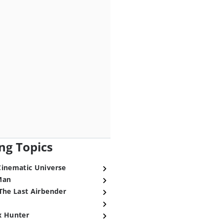
ng Topics
Cinematic Universe
Man
The Last Airbender
x Hunter