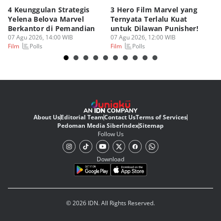
4 Keunggulan Strategis
3 Hero Film Marvel yang
Ul
Yelena Belova Marvel
Ternyata Terlalu Kuat
Ki
Berkantor di Pemandian
untuk Dilawan Punisher!
Me
07 Agu 2026, 14:00 WIB
07 Agu 2026, 12:00 WIB
07
Polls
Polls
Film
Film
Fi
About Us
Editorial Team
Contact Us
Terms of Services
Pedoman Media Siber
Index
Sitemap
Follow Us
Download
© 2026 IDN. All Rights Reserved.