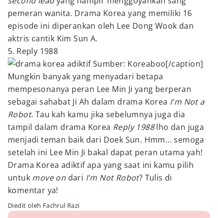
second lead
yang hampir menggoyahkan sang
pemeran wanita. Drama Korea yang memiliki 16
episode ini diperankan oleh Lee Dong Wook dan
aktris cantik Kim Sun A.
5. Reply 1988
Sumber: Koreaboo[/caption]
Mungkin banyak yang menyadari betapa
mempesonanya peran Lee Min Ji yang berperan
sebagai sahabat Ji Ah dalam drama Korea
I'm Not a
Robot
. Tau kah kamu jika sebelumnya juga dia
tampil dalam drama Korea
Reply 1988
lho dan juga
menjadi teman baik dari Doek Sun. Hmm... semoga
setelah ini Lee Min Ji bakal dapat peran utama yah!
Drama Korea adiktif apa yang saat ini kamu pilih
untuk
move on
dari
I'm Not Robot
? Tulis di
komentar ya!
Diedit oleh Fachrul Razi