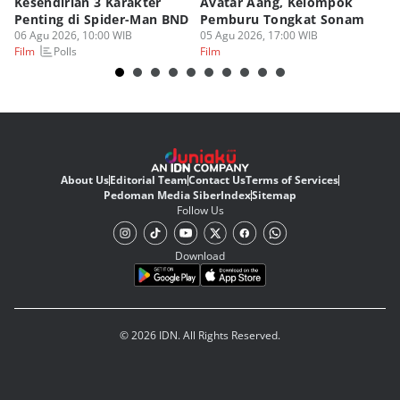
Kesendirian 3 Karakter
Avatar Aang, Kelompok
Da
Penting di Spider-Man BND
Pemburu Tongkat Sonam
M
06 Agu 2026, 10:00 WIB
05 Agu 2026, 17:00 WIB
05
Polls
Film
Film
Fi
About Us
Editorial Team
Contact Us
Terms of Services
Pedoman Media Siber
Index
Sitemap
Follow Us
Download
© 2026 IDN. All Rights Reserved.