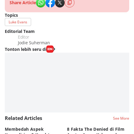
Share Article
Topics
Luke Evans
Editorial Team
Editor
Jodie Suherman
Tonton lebih seru di
Related Articles
See More
Membedah Aspek
8 Fakta The Denied di Film
P