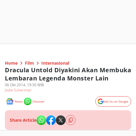
Home
Film
Internasional
Dracula Untold Diyakini Akan Membuka
Lembaran Legenda Monster Lain
06 Okt 2014, 19:30 WIB
Jodie Suherman
News
Channel
Add Us on Google
Share Article