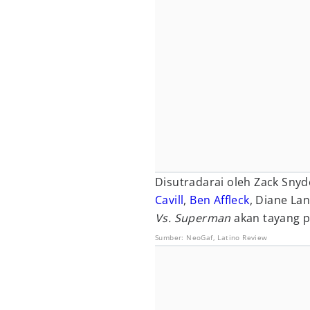
Disutradarai oleh Zack Sny
Cavill
,
Ben Affleck
, Diane La
Vs. Superman
akan tayang p
Sumber:
NeoGaf
,
Latino Review