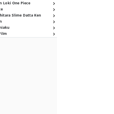
n Loki One Piece
ce
hitara Slime Datta Ken
n
niaku
Film