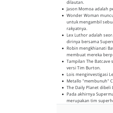
dilautan.
Jason Momoa adalah 
Wonder Woman muncul 
untuk mengambil sebua
rakyatnya.
Lex Luthor adalah seo
dirinya bersama Supe
Robin mengkhianati Ba
membuat mereka berpi
Tampilan The Batcave 
versi Tim Burton.
Lois menginvestigasi Le
Metallo "membunuh" Cl
The Daily Planet dibeli
Pada akhirnya Superma
merupakan tim superhe