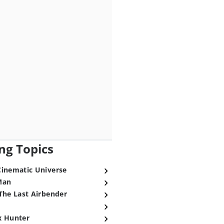
ng Topics
Cinematic Universe
Man
The Last Airbender
x Hunter