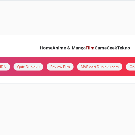
Home
Anime & Manga
Film
Game
Geek
Tekno
i IDN
Quiz Duniaku
Review Film
MVP dari Duniaku.com
On