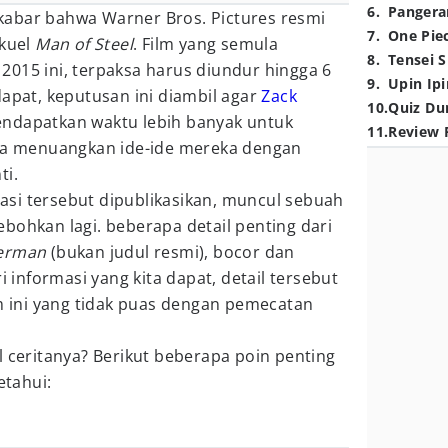
6
.
Pangera
abar bahwa Warner Bros. Pictures resmi
7
.
One Pie
ekuel
Man of Steel
. Film yang semula
8
.
Tensei S
i 2015 ini, terpaksa harus diundur hingga 6
9
.
Upin Ipi
dapat, keputusan ini diambil agar
Zack
10
.
Quiz Du
ndapatkan waktu lebih banyak untuk
11
.
Review 
isa menuangkan ide-ide mereka dengan
ti.
rmasi tersebut dipublikasikan, muncul sebuah
bohkan lagi. beberapa detail penting dari
perman
(bukan judul resmi), bocor dan
i informasi yang kita dapat, detail tersebut
lm ini yang tidak puas dengan pemecatan
l ceritanya? Berikut beberapa poin penting
etahui: