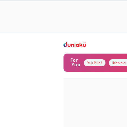
For
Yuk Pilih !
Iklanin d
You