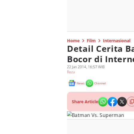
Home
Film
Internasional
Detail Cerita 
Bocor di Intern
22 Jan 2014, 16:57 WIB
Reza
News
Channel
Share Article