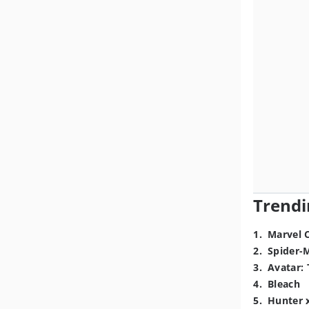
Trendi
1
.
Marvel 
2
.
Spider-
3
.
Avatar: 
4
.
Bleach
5
.
Hunter 