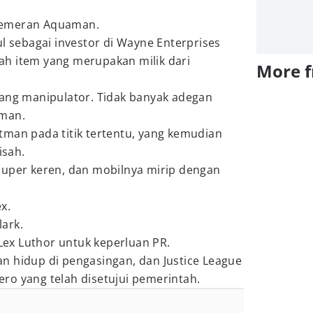
pemeran Aquaman.
sebagai investor di Wayne Enterprises
h item yang merupakan milik dari
More 
rang manipulator. Tidak banyak adegan
rman.
tman pada titik tertentu, yang kemudian
sah.
super keren, dan mobilnya mirip dengan
x.
ark.
 Lex Luthor untuk keperluan PR.
n hidup di pengasingan, dan Justice League
ro yang telah disetujui pemerintah.