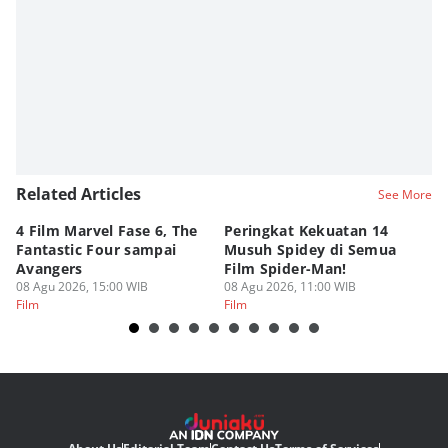
Editor
Fahrul Razi Uni Nurullah
Editor
SEO Intern Duniaku
Related Articles
See More
4 Film Marvel Fase 6, The
Peringkat Kekuatan 14
6
Fantastic Four sampai
Musuh Spidey di Semua
ya
Avangers
Film Spider-Man!
Ku
08 Agu 2026, 15:00 WIB
08 Agu 2026, 11:00 WIB
08
Film
Film
Fi