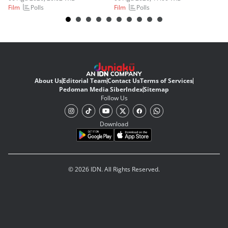
Polls
Polls
Film
Film
Fi
About Us
Editorial Team
Contact Us
Terms of Services
Pedoman Media Siber
Index
Sitemap
Follow Us
Download
© 2026 IDN. All Rights Reserved.