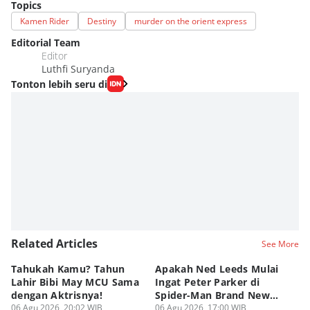
Topics
Kamen Rider
Destiny
murder on the orient express
Editorial Team
Editor
Luthfi Suryanda
Tonton lebih seru di
Related Articles
See More
Tahukah Kamu? Tahun
Apakah Ned Leeds Mulai
8 
Lahir Bibi May MCU Sama
Ingat Peter Parker di
Ta
dengan Aktrisnya!
Spider-Man Brand New
M
06 Agu 2026, 20:02 WIB
Day?
06 Agu 2026, 17:00 WIB
06