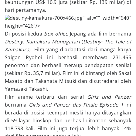
keuntungan US$ 10.9 juta (sekitar Rp. 139 miliar) di
hari pertamanya.
destiny-kamakura-700x466.jpg" alt="" width="640"
height="426"/>
Di posisi kedua
box office
Jepang ada film bernama
Destiny: Kamakura Monogatari
(
Destiny: The Tale of
Kamakura
). Film yang diadaptasi dari manga karya
Saigan Ryohei ini berhasil membawa 231.465
penonton dan berhasil meraup pendapatan senilai
(sekitar Rp. 35,7 miliar). Film ini dibintangi oleh Sakai
Masato dan Takahata Mitsuki dan disutradarai oleh
Yamazaki Takashi.
Film anime terbaru dari serial
Girls und Panzer
bernama
Girls und Panzer das Finale Episode 1
ini
berada di posisi keempat meski hanya ditayangkan
di 59 layar bioskop dan berhasil ditonton sebanyak
118.798 kali. Film ini juga terjual lebih banyak 14%