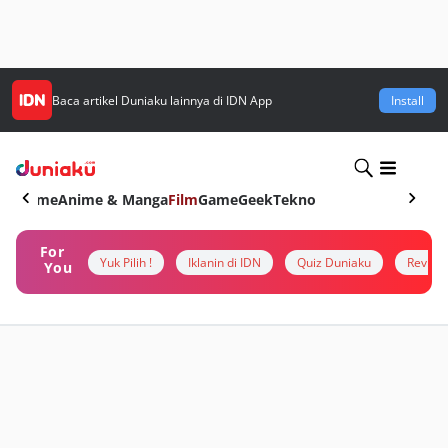
Baca artikel
Duniaku
lainnya di IDN App
Install
Home
Anime & Manga
Film
Game
Geek
Tekno
For
Yuk Pilih !
Iklanin di IDN
Quiz Duniaku
Review
You