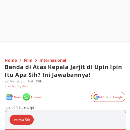
Home
Film
Internasional
Benda di Atas Kepala Jarjit di Upin Ipin
Itu Apa Sih? Ini Jawabannya!
22 Mei 2025, 10:41 WIB
Viky Nursyafira
News
Channel
Add Us on Google
dok. LCP/ Upin & Ipin
Intinya Sih