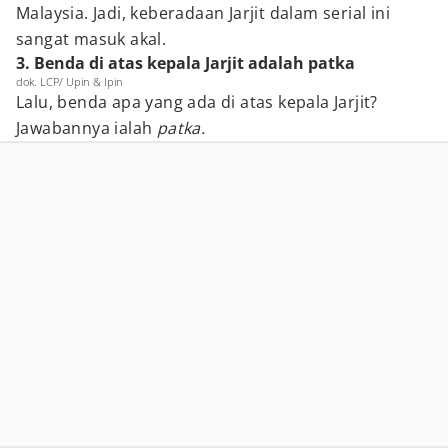
Malaysia. Jadi, keberadaan Jarjit dalam serial ini
sangat masuk akal.
3. Benda di atas kepala Jarjit adalah patka
dok. LCP/ Upin & Ipin
Lalu, benda apa yang ada di atas kepala Jarjit?
Jawabannya ialah
patka.