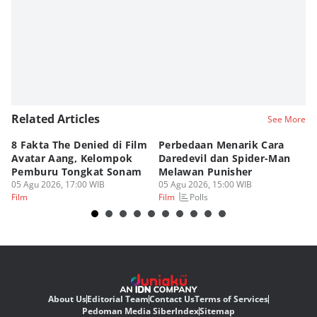
Viky Nursyafira
Editor
Eddy Rusmanto
Related Articles
See More
8 Fakta The Denied di Film
Perbedaan Menarik Cara
5 
Avatar Aang, Kelompok
Daredevil dan Spider-Man
y
Pemburu Tongkat Sonam
Melawan Punisher
Ta
05 Agu 2026, 17:00 WIB
05 Agu 2026, 15:00 WIB
05
Polls
Film
Film
Fi
About Us
Editorial Team
Contact Us
Terms of Services
Pedoman Media Siber
Index
Sitemap