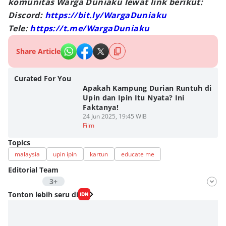
komunitas Warga Duniaku lewat link berikut:
Discord:
https://bit.ly/WargaDuniaku
Tele:
https://t.me/WargaDuniaku
Share Article
Curated For You
Apakah Kampung Durian Runtuh di
Upin dan Ipin Itu Nyata? Ini
Faktanya!
24 Jun 2025, 19:45 WIB
Film
Topics
malaysia
upin ipin
kartun
educate me
Editorial Team
3+
Editor
Tonton lebih seru di
Nadia Agatha Pramesthi
Editor