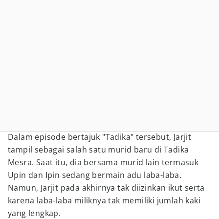
Dalam episode bertajuk "Tadika" tersebut, Jarjit
tampil sebagai salah satu murid baru di Tadika
Mesra. Saat itu, dia bersama murid lain termasuk
Upin dan Ipin sedang bermain adu laba-laba.
Namun, Jarjit pada akhirnya tak diizinkan ikut serta
karena laba-laba miliknya tak memiliki jumlah kaki
yang lengkap.