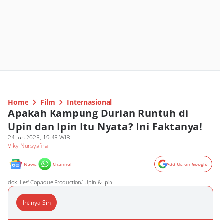
Home
Film
Internasional
Apakah Kampung Durian Runtuh di
Upin dan Ipin Itu Nyata? Ini Faktanya!
24 Jun 2025, 19:45 WIB
Viky Nursyafira
News
Channel
Add Us on Google
dok. Les' Copaque Production/ Upin & Ipin
Intinya Sih