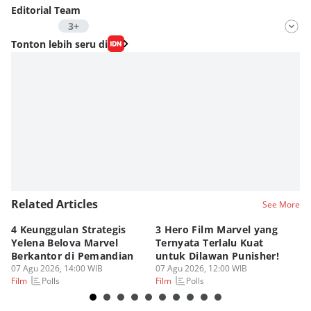
Editorial Team
3+
Editor
Tonton lebih seru di
Nadia Agatha Pramesthi
Editor
Viky Nursyafira
Editor
Eddy Rusmanto
Related Articles
See More
4 Keunggulan Strategis
3 Hero Film Marvel yang
Ul
Yelena Belova Marvel
Ternyata Terlalu Kuat
Ki
Berkantor di Pemandian
untuk Dilawan Punisher!
Me
07 Agu 2026, 14:00 WIB
07 Agu 2026, 12:00 WIB
07
Polls
Polls
Film
Film
Fi