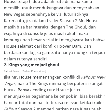
House tetap hidup adalah rute di mana kamu
memilih untuk mendukungnya dan menyerahkan
New Vegas sepenuhnya ke visi futuristiknya.
Karena itu, jika dalam trailer Season 2 Mr. House
masih bisa berinteraksi dengan The Ghoul, dan
wajahnya di console jelas masih aktif, maka
kemungkinan besar serial ini mengisyaratkan bahwa
House selamat dari konflik Hoover Dam. Dan
berdasarkan logika game, itu hanya mungkin terjadi
dalam rutenya sendiri.
2. Kings yang menjadi ghoul
Fallout Season 2 (dok. Prime Video)
Jika Mr. House memenangkan konflik di
Fallout: New
Vegas
, nasib The Kings memang berpotensi sangat
buruk. Banyak ending rute House justru
menunjukkan bagaimana kelompok ini bisa berakhir
hancur total dan hal itu terasa relevan ketika trailer
Fallout
Season 2 memperlihatkan para Kings telah