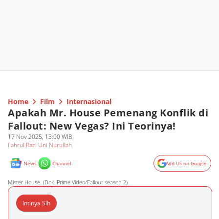
Home
Film
Internasional
Apakah Mr. House Pemenang Konflik di
Fallout: New Vegas? Ini Teorinya!
17 Nov 2025, 13:00 WIB
Fahrul Razi Uni Nurullah
News
Channel
Add Us on Google
Mister House. (Dok. Prime Video/Fallout season 2)
Intinya Sih