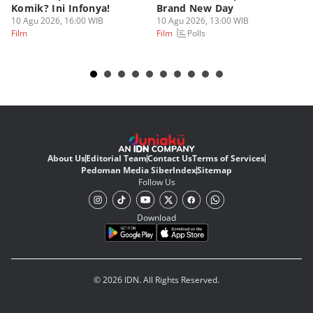
Komik? Ini Infonya!
Brand New Day
Ma
10 Agu 2026, 16:00 WIB
10 Agu 2026, 13:00 WIB
10
Polls
Film
Film
Fi
About Us
Editorial Team
Contact Us
Terms of Services
Pedoman Media Siber
Index
Sitemap
Follow Us
Download
© 2026 IDN. All Rights Reserved.