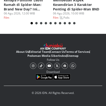
Kenapa Punisher Lebih
Membedah Aspek
8 
Ramah di Spider-Man:
Kesendirian 3 Karakter
A
Brand New Day? Ini
Penting di Spider-Man BND
P
Teorinya
06 Agu 2026, 12:00 WIB
06 Agu 2026, 10:00 WIB
05
Polls
Film
Film
Fi
About Us
Editorial Team
Contact Us
Terms of Services
Pedoman Media Siber
Index
Sitemap
Follow Us
Download
© 2026 IDN. All Rights Reserved.