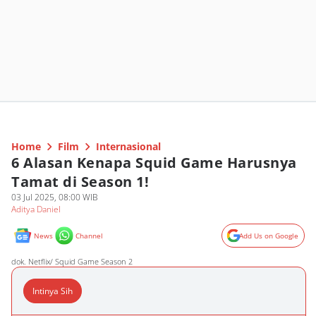
Home
Film
Internasional
6 Alasan Kenapa Squid Game Harusnya
Tamat di Season 1!
03 Jul 2025, 08:00 WIB
Aditya Daniel
News
Channel
Add Us on Google
dok. Netflix/ Squid Game Season 2
Intinya Sih