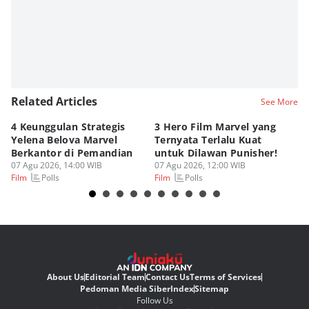
Related Articles
See More
4 Keunggulan Strategis
3 Hero Film Marvel yang
Ul
Yelena Belova Marvel
Ternyata Terlalu Kuat
Ki
Berkantor di Pemandian
untuk Dilawan Punisher!
Me
07 Agu 2026, 14:00 WIB
07 Agu 2026, 12:00 WIB
07
Polls
Polls
Film
Film
Fi
About Us
Editorial Team
Contact Us
Terms of Services
Pedoman Media Siber
Index
Sitemap
Follow Us