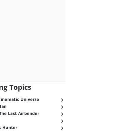
ng Topics
Cinematic Universe
Man
The Last Airbender
x Hunter