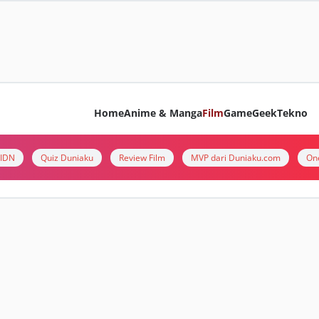
Home
Anime & Manga
Film
Game
Geek
Tekno
i IDN
Quiz Duniaku
Review Film
MVP dari Duniaku.com
On