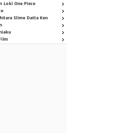
n Loki One Piece
ce
hitara Slime Datta Ken
n
niaku
Film