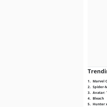
Trendi
1
.
Marvel 
2
.
Spider-
3
.
Avatar: 
4
.
Bleach
5
.
Hunter 