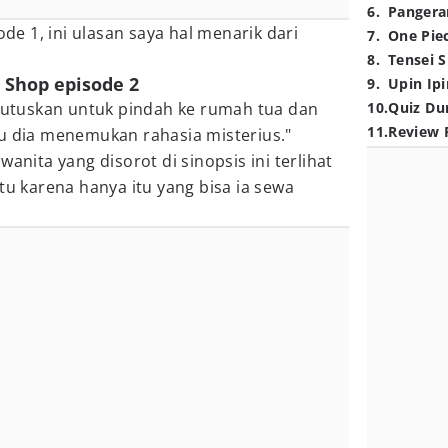
6
.
Pangera
 1, ini ulasan saya hal menarik dari
7
.
One Pie
8
.
Tensei S
 Shop episode 2
9
.
Upin Ipi
tuskan untuk pindah ke rumah tua dan
10
.
Quiz Du
11
.
Review 
lu dia menemukan rahasia misterius."
wanita yang disorot di sinopsis ini terlihat
tu karena hanya itu yang bisa ia sewa