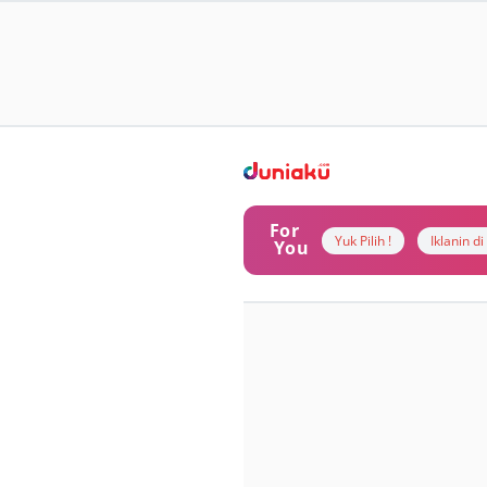
For
Yuk Pilih !
Iklanin d
You