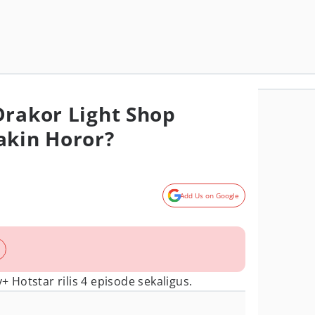
Drakor Light Shop
akin Horor?
Add Us on Google
+ Hotstar rilis 4 episode sekaligus.