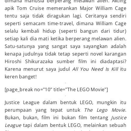
dimana manusia berperang melawan alien. Akting
apik Tom Cruise memerankan Major William Cage
tentu saja tidak diragukan lagi. Ceritanya sendiri
seperti semacam time-travel, dimana William Cage
selalu kembali hidup (seperti bangun dari tidur)
setiap kali dia mati ketika berperang melawan alien.
Satu-satunya yang sangat saya sayangkan adalah
kenapa judulnya tidak tetap seperti novel karangan
Hiroshi Shikurazaka sumber film ini diadaptasi?
Karena menurut saya judul
All You Need Is Kill
itu
keren banget!
[page_break no="10" title="The LEGO Movie"]
Justice League dalam bentuk LEGO, mungkin itu
perumpaan yang tepat untuk
The Lego Movie
.
Bukan, bukan, film ini bukan film tentang
Justice
League
tapi dalam bentuk LEGO, melainkan sebuah