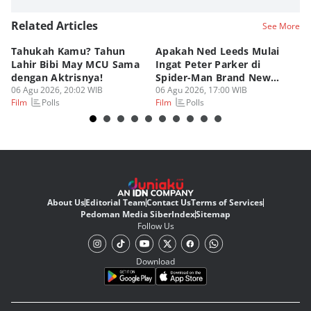
Related Articles
See More
Tahukah Kamu? Tahun
Apakah Ned Leeds Mulai
8 
Lahir Bibi May MCU Sama
Ingat Peter Parker di
Ta
dengan Aktrisnya!
Spider-Man Brand New
M
06 Agu 2026, 20:02 WIB
Day?
06 Agu 2026, 17:00 WIB
06
Polls
Polls
Film
Film
Fi
About Us
Editorial Team
Contact Us
Terms of Services
Pedoman Media Siber
Index
Sitemap
Follow Us
Download