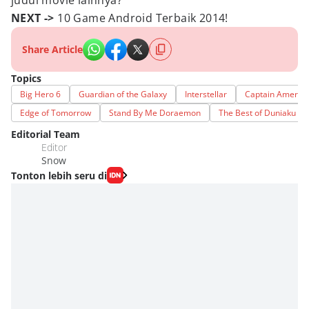
judul movie lainnya?
NEXT ->
10 Game Android Terbaik 2014!
Share Article
Topics
Big Hero 6
Guardian of the Galaxy
Interstellar
Captain America:
Edge of Tomorrow
Stand By Me Doraemon
The Best of Duniaku 2
Editorial Team
Editor
Snow
Tonton lebih seru di