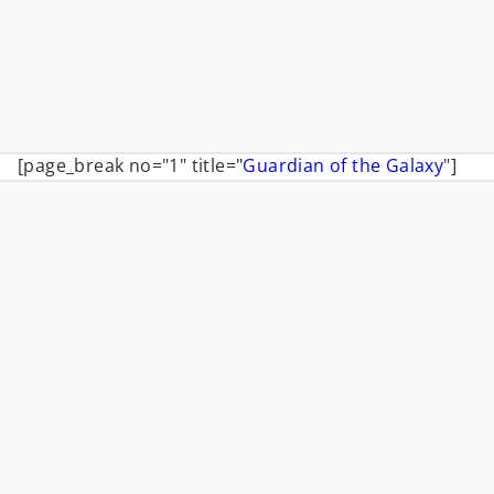
[page_break no="1" title="
Guardian of the Galaxy
"]