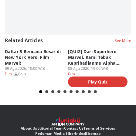
Editor
Bunga Semesta Int
Related Articles
See More
Daftar 5 Bencana Besar di
[QUIZ] Dari Superhero
4 
New York Versi Film
Marvel, Kami Tebak
Di
Marvel!
Kepribadianmu Alpha,
S
09 Agu 2026, 10:00 WIB
Beta, atau Omega
08 Agu 2026, 19:00 WIB
D
08
Polls
Film
Film
Fi
Play Quiz
About Us
Editorial Team
Contact Us
Terms of Services
Pedoman Media Siber
Index
Sitemap