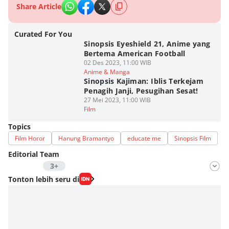
Share Article
Curated For You
Sinopsis Eyeshield 21, Anime yang
Bertema American Football
02 Des 2023, 11:00 WIB
Anime & Manga
Sinopsis Kajiman: Iblis Terkejam
Penagih Janji, Pesugihan Sesat!
27 Mei 2023, 11:00 WIB
Film
Topics
Film Horor
Hanung Bramantyo
educate me
Sinopsis Film
Editorial Team
3+
Editor
Tonton lebih seru di
Fahrul Razi Uni Nurullah
Editor
Nadia Agatha Pramesthi