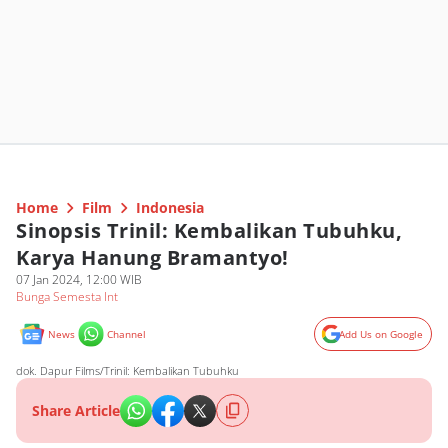
Home
Film
Indonesia
Sinopsis Trinil: Kembalikan Tubuhku,
Karya Hanung Bramantyo!
07 Jan 2024, 12:00 WIB
Bunga Semesta Int
News
Channel
Add Us on Google
dok. Dapur Films/Trinil: Kembalikan Tubuhku
Share Article