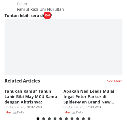
Editor
Fahrul Razi Uni Nurullah
Tonton lebih seru di
Related Articles
See More
Tahukah Kamu? Tahun
Apakah Ned Leeds Mulai
8 
Lahir Bibi May MCU Sama
Ingat Peter Parker di
Ta
dengan Aktrisnya!
Spider-Man Brand New
M
06 Agu 2026, 20:02 WIB
Day?
06 Agu 2026, 17:00 WIB
06
Polls
Polls
Film
Film
Fi