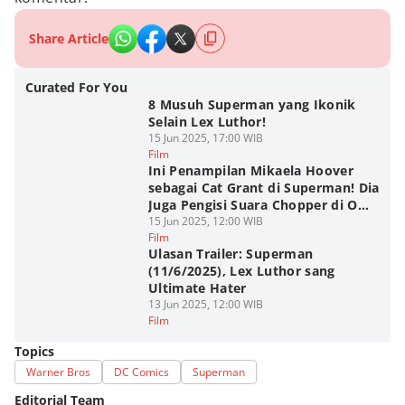
Share Article
Curated For You
8 Musuh Superman yang Ikonik
Selain Lex Luthor!
15 Jun 2025, 17:00 WIB
Film
Ini Penampilan Mikaela Hoover
sebagai Cat Grant di Superman! Dia
Juga Pengisi Suara Chopper di One
Piece Live-Action, Lho
15 Jun 2025, 12:00 WIB
Film
Ulasan Trailer: Superman
(11/6/2025), Lex Luthor sang
Ultimate Hater
13 Jun 2025, 12:00 WIB
Film
Topics
Warner Bros
DC Comics
Superman
Editorial Team