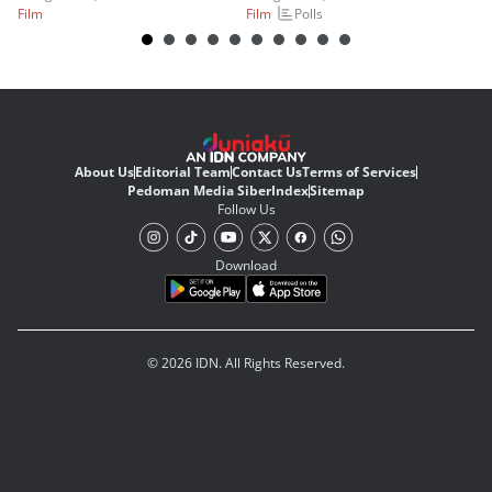
Polls
Film
Film
Fi
About Us
Editorial Team
Contact Us
Terms of Services
Pedoman Media Siber
Index
Sitemap
Follow Us
Download
© 2026 IDN. All Rights Reserved.