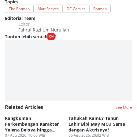
Topics
The Batman
Matt Reeves
DC Comics
Batman
Editorial Team
Editor
Fahrul Razi Uni Nurullah
Tonton lebih seru di
Related Articles
See More
Rangkuman
Tahukah Kamu? Tahun
A
Perkembangan Karakter
Lahir Bibi May MCU Sama
In
Yelena Belova hingga
dengan Aktrisnya!
S
Spider-Man BND
07 Agu 2026, 10:00 WIB
06 Agu 2026, 20:02 WIB
D
06