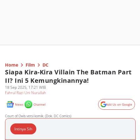
Home
Film
DC
Siapa Kira-Kira Villain The Batman Part
II? Ini 5 Kemungkinannya!
18 Sep 2025, 17:21 WIB
Fahrul Razi Uni Nurullah
News
Channel
Add Us on Google
Court of Owls versi komik. (Dok. DC Comics)
Intinya Sih