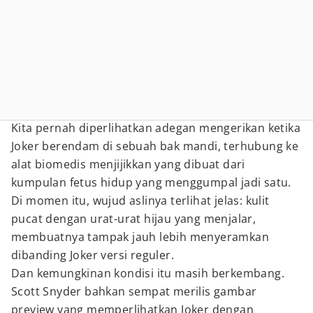
Kita pernah diperlihatkan adegan mengerikan ketika
Joker berendam di sebuah bak mandi, terhubung ke
alat biomedis menjijikkan yang dibuat dari
kumpulan fetus hidup yang menggumpal jadi satu.
Di momen itu, wujud aslinya terlihat jelas: kulit
pucat dengan urat-urat hijau yang menjalar,
membuatnya tampak jauh lebih menyeramkan
dibanding Joker versi reguler.
Dan kemungkinan kondisi itu masih berkembang.
Scott Snyder bahkan sempat merilis gambar
preview yang memperlihatkan Joker dengan