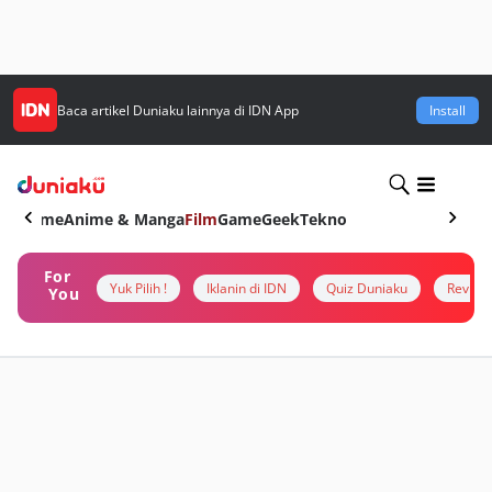
Baca artikel
Duniaku
lainnya di IDN App
Install
Home
Anime & Manga
Film
Game
Geek
Tekno
For
Yuk Pilih !
Iklanin di IDN
Quiz Duniaku
Review
You