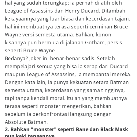
hal yang sudah terungkap: ia pernah dilatih oleh
League of Assassins dan Henry Ducard. Ditambah
kekayaannya yang luar biasa dan kecerdasan tajam,
hal ini membuatnya terasa seperti cerminan Bruce
Wayne versi semesta utama. Bahkan, konon
kisahnya pun bermula di jalanan Gotham, persis
seperti Bruce Wayne.
Bedanya? Joker ini benar-benar sadis. Setelah
mempelajari semua yang bisa ia serap dari Ducard
maupun League of Assassins, ia membantai mereka.
Dengan kata lain, ia punya kekuatan setara Batman
semesta utama, kecerdasan yang sama tingginya,
tapi tanpa kendali moral. Itulah yang membuatnya
terasa seperti monster mengerikan, bahkan
sebelum ia berkonfrontasi langsung dengan
Absolute Batman.
2. Bahkan "monster" seperti Bane dan Black Mask
pun kaki tangannya