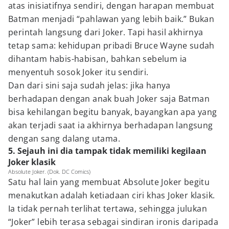
atas inisiatifnya sendiri, dengan harapan membuat
Batman menjadi “pahlawan yang lebih baik.” Bukan
perintah langsung dari Joker. Tapi hasil akhirnya
tetap sama: kehidupan pribadi Bruce Wayne sudah
dihantam habis-habisan, bahkan sebelum ia
menyentuh sosok Joker itu sendiri.
Dan dari sini saja sudah jelas: jika hanya
berhadapan dengan anak buah Joker saja Batman
bisa kehilangan begitu banyak, bayangkan apa yang
akan terjadi saat ia akhirnya berhadapan langsung
dengan sang dalang utama.
5. Sejauh ini dia tampak tidak memiliki kegilaan
Joker klasik
Absolute Joker. (Dok. DC Comics)
Satu hal lain yang membuat Absolute Joker begitu
menakutkan adalah ketiadaan ciri khas Joker klasik.
Ia tidak pernah terlihat tertawa, sehingga julukan
“Joker” lebih terasa sebagai sindiran ironis daripada