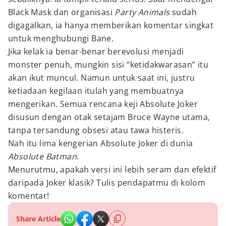
Black Mask dan organisasi
Party Animals
sudah
digagalkan, ia hanya memberikan komentar singkat
untuk menghubungi Bane.
Jika kelak ia benar-benar berevolusi menjadi
monster penuh, mungkin sisi “ketidakwarasan” itu
akan ikut muncul. Namun untuk saat ini, justru
ketiadaan kegilaan itulah yang membuatnya
mengerikan. Semua rencana keji Absolute Joker
disusun dengan otak setajam Bruce Wayne utama,
tanpa tersandung obsesi atau tawa histeris.
Nah itu lima kengerian Absolute Joker di dunia
Absolute Batman
.
Menurutmu, apakah versi ini lebih seram dan efektif
daripada Joker klasik? Tulis pendapatmu di kolom
komentar!
Share Article