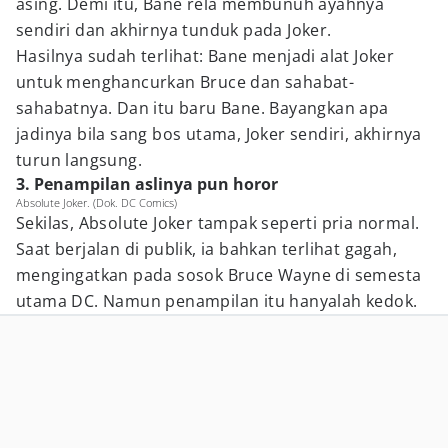
asing. Demi itu, Bane rela membunuh ayahnya
sendiri dan akhirnya tunduk pada Joker.
Hasilnya sudah terlihat: Bane menjadi alat Joker
untuk menghancurkan Bruce dan sahabat-
sahabatnya. Dan itu baru Bane. Bayangkan apa
jadinya bila sang bos utama, Joker sendiri, akhirnya
turun langsung.
3. Penampilan aslinya pun horor
Absolute Joker. (Dok. DC Comics)
Sekilas, Absolute Joker tampak seperti pria normal.
Saat berjalan di publik, ia bahkan terlihat gagah,
mengingatkan pada sosok Bruce Wayne di semesta
utama DC. Namun penampilan itu hanyalah kedok.