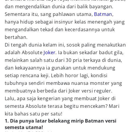
dan mengendalikan dunia dari balik bayangan.
Sementara itu, sang pahlawan utama,
Batman
,
hanya hidup sebagai insinyur kelas menengah yang
mengandalkan tekad dan kecerdasannya untuk
bertahan.
Di tengah dunia kelam ini, sosok paling menakutkan
adalah Absolute
Joker
. Ia bukan sekadar badut gila,
melainkan salah satu dari 30 pria terkaya di dunia,
dan kekayaannya ia gunakan untuk mendukung
setiap rencana keji. Lebih horor lagi, kondisi
tubuhnya sendiri membawa nuansa monster yang
membuatnya berbeda dari Joker versi reguler.
Lalu, apa saja kengerian yang membuat Joker di
semesta Absolute terasa begitu mencekam? Mari
kita bahas satu per satu!
1. Dia punya latar belakang mirip Batman versi
semesta utama!