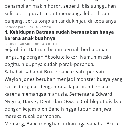
penampilan makin horor, seperti iblis sungguhan:
kulit putih pucat, mulut menganga lebar, lidah
panjang, serta tonjolan tanduk hijau di kepalanya.
Absolute Joker. (Dok. DC Comics)
4. Kehidupan Batman sudah berantakan hanya
karena anak buahnya
Absolute Two Face. (Dok. DC Comics)
Sejauh ini, Batman belum pernah berhadapan
langsung dengan Absolute Joker. Namun meski
begitu, hidupnya sudah porak-poranda.
Sahabat-sahabat Bruce hancur satu per satu.
Waylon Jones berubah menjadi monster buaya yang
harus bergulat dengan rasa lapar dan bersalah
karena memangsa manusia. Sementara Edward
Nygma, Harvey Dent, dan Oswald Cobblepot disiksa
dengan kejam oleh Bane hingga tubuh dan jiwa
mereka rusak permanen.
Memang, Bane menghancurkan tiga sahabat Bruce