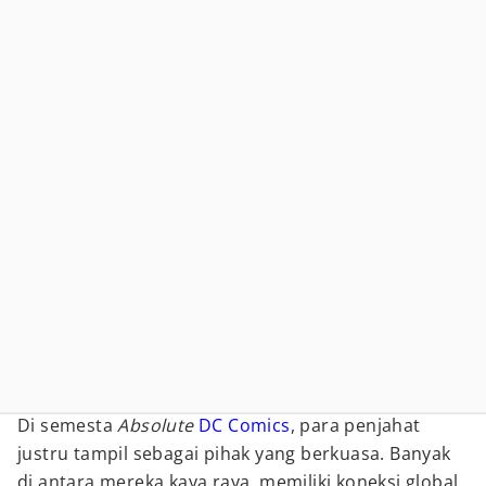
Di semesta
Absolute
DC Comics
, para penjahat
justru tampil sebagai pihak yang berkuasa. Banyak
di antara mereka kaya raya, memiliki koneksi global,