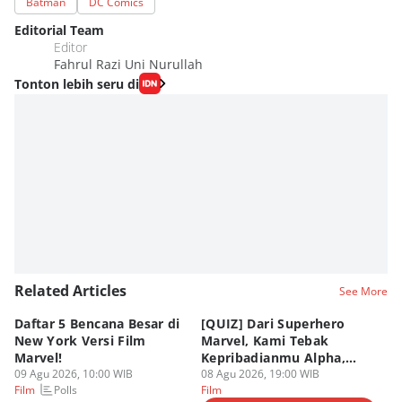
Batman
DC Comics
Editorial Team
Editor
Fahrul Razi Uni Nurullah
Tonton lebih seru di
Related Articles
See More
Daftar 5 Bencana Besar di
[QUIZ] Dari Superhero
4 
New York Versi Film
Marvel, Kami Tebak
Di
Marvel!
Kepribadianmu Alpha,
S
09 Agu 2026, 10:00 WIB
Beta, atau Omega
08 Agu 2026, 19:00 WIB
D
08
Polls
Film
Film
Fi