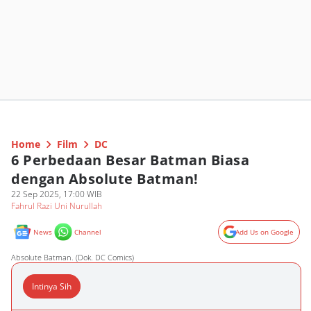
Home
Film
DC
6 Perbedaan Besar Batman Biasa
dengan Absolute Batman!
22 Sep 2025, 17:00 WIB
Fahrul Razi Uni Nurullah
News
Channel
Add Us on Google
Absolute Batman. (Dok. DC Comics)
Intinya Sih