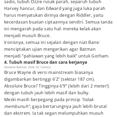
sadis, tubuh Ozzie rusak parah, separuh tubuh
Harvey hancur, dan Edward yang juga luka parah
harus menyatukan dirinya dengan Riddler, yaitu
kecerdasan buatan ciptaannya sendiri. Semua tanda
ini mengarah pada satu hal: mereka kelak akan
menjadi musuh Bruce.
Ironisnya, semua ini sejalan dengan niat Bane:
menciptakan ujian mengerikan agar Batman
menjadi “pahlawan yang lebih baik” untuk Gotham.
4. Tubuh masif Bruce dan cara kerjanya
Absolute Batman. (Dok. DC Comics)
Bruce Wayne di versi mainstream biasanya
digambarkan bertinggi 6’2” (sekitar 187 cm).
Absolute Bruce? Tingginya 6’9” (lebih dari 2 meter!)
dengan tubuh jauh lebih masif dan bulky.
Meski masih berpegang pada prinsip
“tidak
membunuh”
, gaya bertarungnya jauh lebih brutal
dan ekstrem. Ia tak segan melumpuhkan musuh