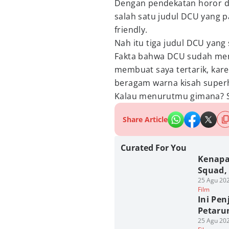
Dengan pendekatan horor dan
salah satu judul DCU yang p
friendly.
Nah itu tiga judul DCU yan
Fakta bahwa DCU sudah menya
membuat saya tertarik, kare
beragam warna kisah superh
Kalau menurutmu gimana? S
Share Article
Curated For You
Kenapa
Squad, 
25 Agu 202
Film
Ini Pe
Petaru
25 Agu 202