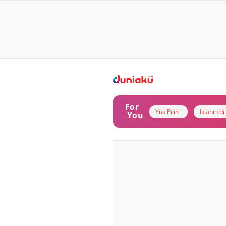
For
Yuk Pilih !
Iklanin d
You