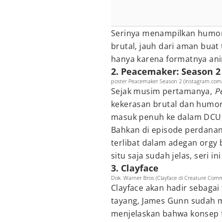
Serinya menampilkan humor
brutal, jauh dari aman buat 
hanya karena formatnya ani
2. Peacemaker: Season 2
poster Peacemaker Season 2 (instagram.co
Sejak musim pertamanya,
P
kekerasan brutal dan humor 
masuk penuh ke dalam DCU, 
Bahkan di episode perdanan
terlibat dalam adegan orgy
situ saja sudah jelas, seri 
3. Clayface
Dok. Warner Bros (Clayface di Creature Co
Clayface akan hadir sebagai
tayang, James Gunn sudah 
menjelaskan bahwa konsep fi