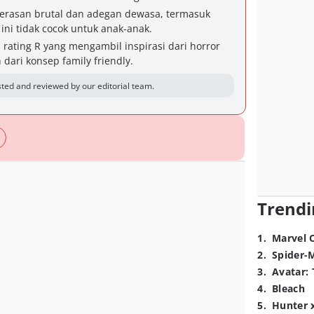
kerasan brutal dan adegan dewasa, termasuk
ini tidak cocok untuk anak-anak.
 rating R yang mengambil inspirasi dari horror
 dari konsep family friendly.
ted and reviewed by our editorial team.
Trendi
1
.
Marvel 
2
.
Spider-
3
.
Avatar: 
4
.
Bleach
5
.
Hunter 