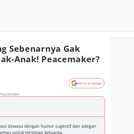
ng Sebenarnya Gak
nak-Anak! Peacemaker?
Add Us on Google
/Peacemaker)
asi dewasa dengan humor sugestif dan adegan
i aman untuk tontonan keluarga.