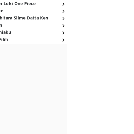
n Loki One Piece
ce
hitara Slime Datta Ken
n
niaku
Film