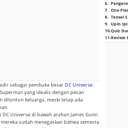
6
.
Pangera
7
.
One Pie
8
.
Tensei S
9
.
Upin Ipi
10
.
Quiz Du
11
.
Review 
hadir sebagai pembuka besar
DC Universe
.
 Superman yang idealis dengan pesan
an ditonton keluarga, meski tetap ada
kan.
i DC Universe di bawah arahan James Gunn
wal mereka sudah menegaskan bahwa semesta