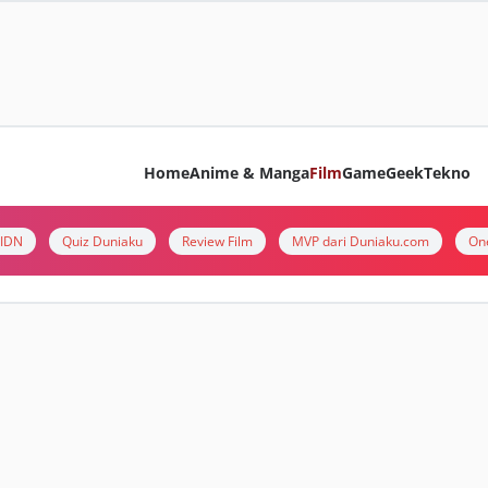
Home
Anime & Manga
Film
Game
Geek
Tekno
i IDN
Quiz Duniaku
Review Film
MVP dari Duniaku.com
On