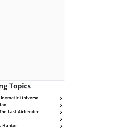
ng Topics
Cinematic Universe
Man
The Last Airbender
x Hunter