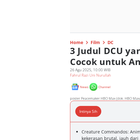
Home
Film
DC
3 Judul DCU ya
Cocok untuk A
26 Agu 2025, 10:00 WIB
Fahrul Razi Uni Nurullah
News
Channel
poster Peacemaker HBO Max (dok. HBO Max
Intinya Sih
Creature Commandos: Anim
kekerasan brutal, jauh dar