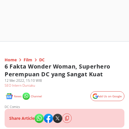
Home
Film
DC
6 Fakta Wonder Woman, Superhero
Perempuan DC yang Sangat Kuat
12 Mei 2022, 15:10 WIB
SEO Intern Duniaku
News
Channel
Add Us on Google
DC Comics
Share Article