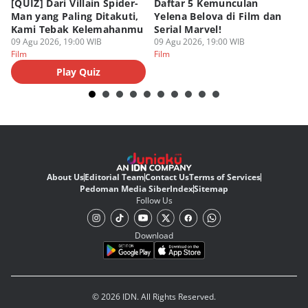
[QUIZ] Dari Villain Spider-
Daftar 5 Kemunculan
3
Man yang Paling Ditakuti,
Yelena Belova di Film dan
Te
Kami Tebak Kelemahanmu
Serial Marvel!
Te
09 Agu 2026, 19:00 WIB
09 Agu 2026, 19:00 WIB
09
Film
Film
Fi
Play Quiz
About Us
Editorial Team
Contact Us
Terms of Services
Pedoman Media Siber
Index
Sitemap
Follow Us
Download
© 2026 IDN. All Rights Reserved.