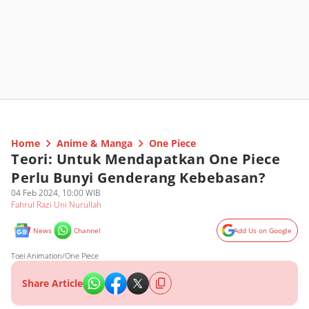
Home
Anime & Manga
One Piece
Teori: Untuk Mendapatkan One Piece
Perlu Bunyi Genderang Kebebasan?
04 Feb 2024, 10:00 WIB
Fahrul Razi Uni Nurullah
News
Channel
Add Us on Google
Toei Animation/One Piece
Share Article