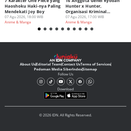
7 Karakter One Piece yang
16 Anggota Genei Ryodan
6
Haoshoku Haki-nya Paling
Hunter x Hunter,
Se
Mendekati Joy Boy
Organisasi Kriminal
Hu
07 Agu 2026, 18:00 WIB
Berbahaya
07 Agu 2026, 17:00 WIB
07
Anime & Manga
Anime & Manga
An
About Us
Editorial Team
Contact Us
Terms of Services
Pedoman Media Siber
Index
Sitemap
Follow Us
Download
© 2026 IDN. All Rights Reserved.