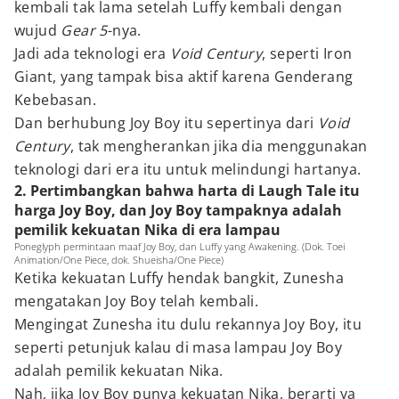
kembali tak lama setelah Luffy kembali dengan
wujud
Gear 5
-nya.
Jadi ada teknologi era
Void Century
, seperti Iron
Giant, yang tampak bisa aktif karena Genderang
Kebebasan.
Dan berhubung Joy Boy itu sepertinya dari
Void
Century
, tak mengherankan jika dia menggunakan
teknologi dari era itu untuk melindungi hartanya.
2. Pertimbangkan bahwa harta di Laugh Tale itu
harga Joy Boy, dan Joy Boy tampaknya adalah
pemilik kekuatan Nika di era lampau
Poneglyph permintaan maaf Joy Boy, dan Luffy yang Awakening. (Dok. Toei
Animation/One Piece, dok. Shueisha/One Piece)
Ketika kekuatan Luffy hendak bangkit, Zunesha
mengatakan Joy Boy telah kembali.
Mengingat Zunesha itu dulu rekannya Joy Boy, itu
seperti petunjuk kalau di masa lampau Joy Boy
adalah pemilik kekuatan Nika.
Nah, jika Joy Boy punya kekuatan Nika, berarti ya