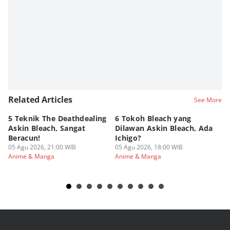
Editor
Fudo Cah Wanpis
Related Articles
See More
5 Teknik The Deathdealing
6 Tokoh Bleach yang
5 
Askin Bleach, Sangat
Dilawan Askin Bleach, Ada
Bu
Beracun!
Ichigo?
Ne
05 Agu 2026, 21:00 WIB
05 Agu 2026, 18:00 WIB
05
Anime & Manga
Anime & Manga
An