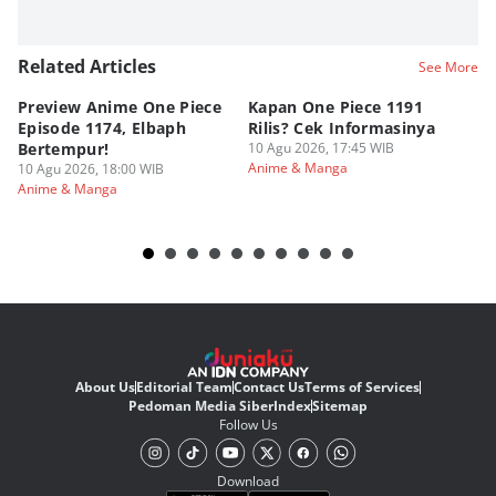
Related Articles
See More
Preview Anime One Piece
Kapan One Piece 1191
5
Episode 1174, Elbaph
Rilis? Cek Informasinya
Pi
Bertempur!
10 Agu 2026, 17:45 WIB
T
Anime & Manga
10 Agu 2026, 18:00 WIB
10
Anime & Manga
An
About Us
Editorial Team
Contact Us
Terms of Services
Pedoman Media Siber
Index
Sitemap
Follow Us
Download