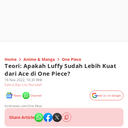
Home
Anime & Manga
One Piece
Teori: Apakah Luffy Sudah Lebih Kuat
dari Ace di One Piece?
16 Nov 2022, 16:30 WIB
Fahrul Razi Uni Nurullah
News
Channel
Add Us on Google
funimation.com/One Piece
Share Article