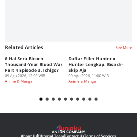
Related Articles
See More
6 Hal Seru Bleach
Daftar Filler Hunter x
24
Thousand-Year Blood War
Hunter Lengkap, Bisa di-
B
Part 4 Episode 3, Ichigo?
Skip Aja
hi
09 Agu 2026, 12:00 WIB
09 Agu 2026, 11:00 WIB
09
Anime & Manga
Anime & Manga
An
About Us
Editorial Team
Contact Us
Terms of Services