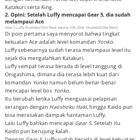
Katakuri serta King.
2. Opini: Setelah Luffy mencapai Gear 5, dia sudah
melampaui Ace
Gear 5 Luffy di sampul One Piece volume 104. (Dok. Shueisha/One Piece)
Di poin pertama saya menyorot bahwa tingkat
kekuatan Ace adalah level komandan
Yonko
.
Luffy sebenarnya sudah terasa melampaui level itu
sejak dia mengalahkan Katakuri.
Luffy sempat terasa berada di level tanggung di
Onigashima, dimana dia terasa lebih kuat dari
komandan
Yonko
namun belum benar-benar
mencapai level bos
Yonko.
Itu berubah ketika Luffy menguasai pelapisan
serangan dengan
Haoshoku Haki
, hingga Kaido pun
bisa merasakan dampak hantaman Luffy.
Lalu Luffy bahkan mencapai
Gear 5
. Setelah itu
Kaido pun berujung kalah.
Dengan
Gear 5
, Luffy sudah berada di level kekuatan